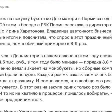
Пермь
ек на покупку букета ко Дню матери в Перми за год 
Об этом в беседе с РБК Пермь рассказала директор 
stic Ирина Харитонова. Владелица цветочного бизнеса
е итоги и подсчитала, что спрос в этот праздничный
выше, чем в обычный примерно в 8-9 раз.
чек в День матери в нашем салоне в этом году сложи
,5 тыс. руб., в том году было меньше — порядка 3,8 т
енно делали акцент на монобукеты, но сборные ком
ки брали не хуже. Каждый раз мы заказываем очень б
тка к празднику. И сомневаемся, что вообще его реа
лучается. В этот раз на закупе одних только роз было
И то их не хватило в процессе, пришлось добирать», 
сь предприниматель.
ю Ирины Харитоновой, динамика среднего чека связа