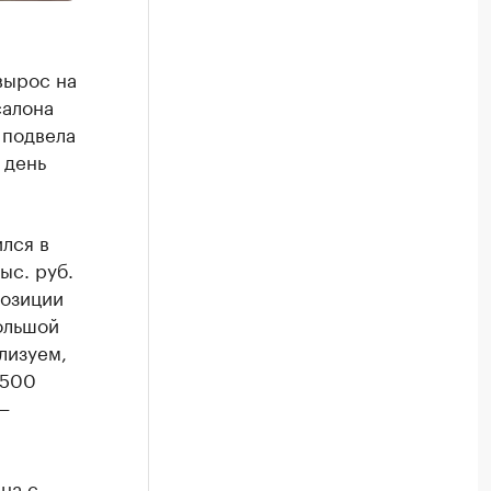
вырос на
салона
 подвела
 день
лся в
ыс. руб.
позиции
ольшой
лизуем,
 500
—
на с