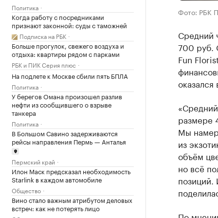
Политика
Фото: РБК 
Когда работу с посредниками
признают законной: суды с таможней
Средний ч
Подписка на РБК
Больше прогулок, свежего воздуха и
700 руб. 
отдыха: квартиры рядом с парками
Fun Flori
РБК и ПИК Серия плюс
финансовы
На подлете к Москве сбили пять БПЛА
оказался 
Политика
У берегов Омана произошел разлив
нефти из сообщившего о взрыве
«Средний 
танкера
размере 4
Политика
Мы намер
В Большом Савино задерживаются
рейсы направления Пермь — Анталья
из экзоти
объём цве
Пермский край
но всё по
Илон Маск предсказал необходимость
позиций. 
Starlink в каждом автомобиле
Общество
поделила
Вино стало важным атрибутом деловых
встреч: как не потерять лицо
По мнени