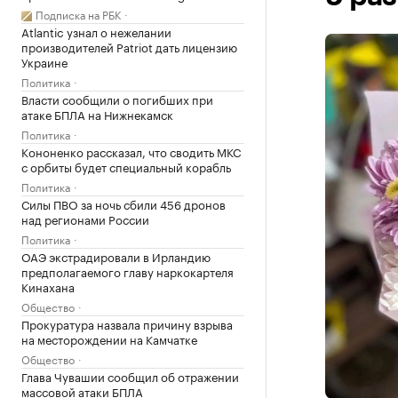
Подписка на РБК
Atlantic узнал о нежелании
производителей Patriot дать лицензию
Украине
Политика
Власти сообщили о погибших при
атаке БПЛА на Нижнекамск
Политика
Кононенко рассказал, что сводить МКС
с орбиты будет специальный корабль
Политика
Силы ПВО за ночь сбили 456 дронов
над регионами России
Политика
ОАЭ экстрадировали в Ирландию
предполагаемого главу наркокартеля
Кинахана
Общество
Прокуратура назвала причину взрыва
на месторождении на Камчатке
Общество
Глава Чувашии сообщил об отражении
массовой атаки БПЛА