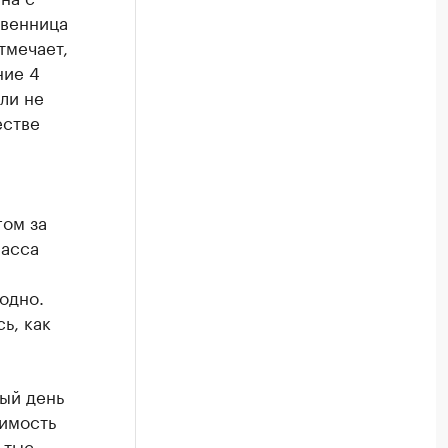
твенница
тмечает,
ние 4
ли не
естве
гом за
масса
годно.
ь, как
ный день
оимость
 тыс.