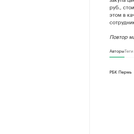
руб., сто
этом в ка
сотрудник
Повтор ма
Авторы
Теги
РБК Пермь