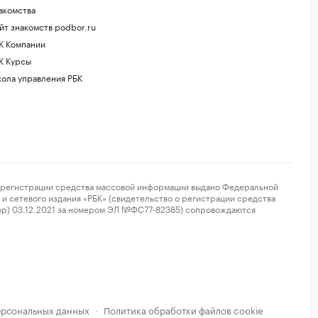
акомства
йт знакомств podbor.ru
К Компании
К Курсы
ола управления РБК
регистрации средства массовой информации выдано Федеральной
и сетевого издания «РБК» (свидетельство о регистрации средства
ор) 03.12.2021 за номером ЭЛ №ФС77-82385) сопровождаются
ерсональных данных
Политика обработки файлов cookie
·