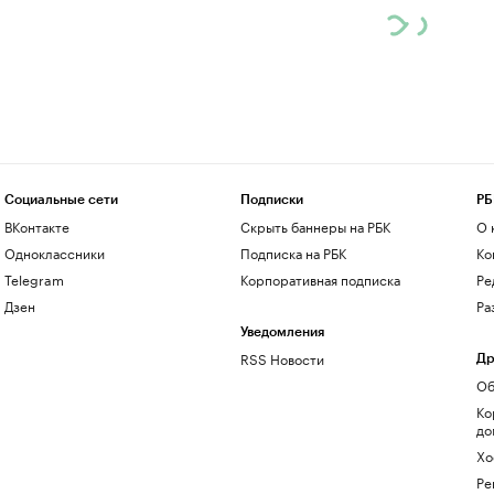
Социальные сети
Подписки
РБ
ВКонтакте
Скрыть баннеры на РБК
О 
Одноклассники
Подписка на РБК
Ко
Telegram
Корпоративная подписка
Ре
Дзен
Ра
Уведомления
RSS Новости
Др
Об
Ко
до
Хо
Ре