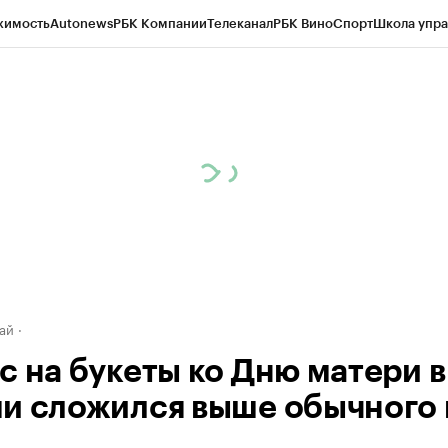
жимость
Autonews
РБК Компании
Телеканал
РБК Вино
Спорт
Школа упра
д
Стиль
Крипто
РБК Бизнес-среда
Дискуссионный клуб
Исследования
К
рагентов
Политика
Экономика
Бизнес
Технологии и медиа
Финансы
Рын
ай
с на букеты ко Дню матери в
и сложился выше обычного в