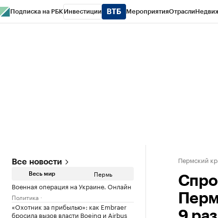
Подписка на РБК
Инвестиции
Мероприятия
Отрасли
Недви
РБК Курсы
РБК Life
Тренды
Визионеры
Национальные проекты
Горо
Спецпроекты СПб
Конференции СПб
Спецпроекты
Проверка конт
Пермский кр
Все новости
Пермь
Весь мир
Спро
Военная операция на Украине. Онлайн
Перм
Политика
«Охотник за прибылью»: как Embraer
9 раз
бросила вызов власти Boeing и Airbus