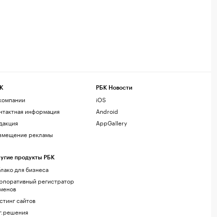
К
РБК Новости
компании
iOS
нтактная информация
Android
дакция
AppGallery
змещение рекламы
угие продукты РБК
лако для бизнеса
рпоративный регистратор
менов
стинг сайтов
г.решения