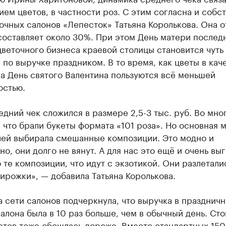
ем цветов, в частности роз. С этим согласна и собс
очных салонов «Лепесток» Татьяна Королькова. Она о
составляет около 30%. При этом День матери послед
цветочного бизнеса краевой столицы становится чуть 
по выручке праздником. В то время, как цветы в кач
а День святого Валентина пользуются всё меньшей
остью.
едний чек сложился в размере 2,5-3 тыс. руб. Во мно
, что брали букеты формата «101 роза». Но основная 
лей выбирала смешанные композиции. Это модно и
о, они долго не вянут. А для нас это ещё и очень вы
те композиции, что идут с экзотикой. Они разлеталис
ирожки», — добавила Татьяна Королькова.
 сети салонов подчеркнула, что выручка в празднич
салона была в 10 раз больше, чем в обычный день. Ст
етов тоже обошлась дороже. Вместо стандартных 150