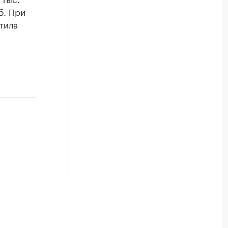
б. При
тила