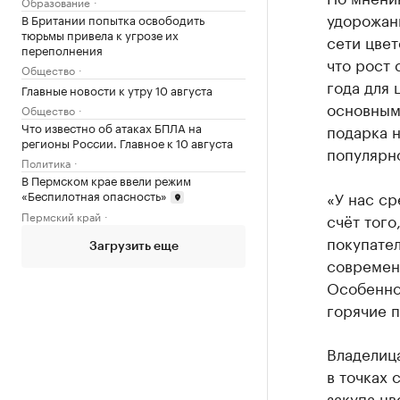
Образование
удорожани
В Британии попытка освободить
тюрьмы привела к угрозе их
сети цвет
переполнения
что рост 
Общество
года для 
Главные новости к утру 10 августа
основным 
Общество
Что известно об атаках БПЛА на
подарка н
регионы России. Главное к 10 августа
популярн
Политика
В Пермском крае ввели режим
«Беспилотная опасность»
«У нас ср
Пермский край
счёт того
покупате
Загрузить еще
современн
Особенно 
горячие п
Владелица
в точках 
закупа цв