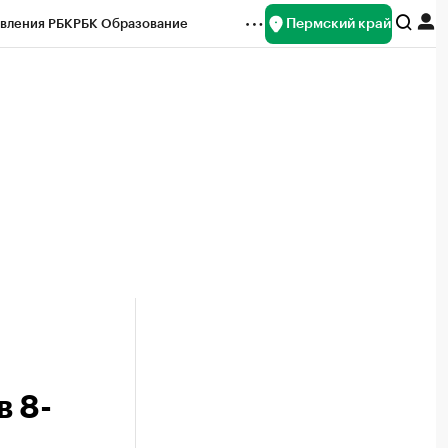
Пермский край
вления РБК
РБК Образование
редитные рейтинги
Франшизы
Газета
ок наличной валюты
 8-