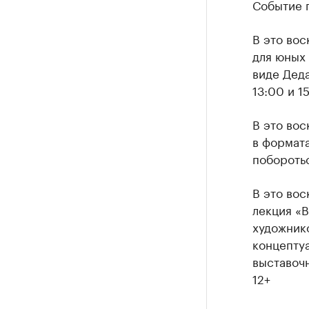
Событие п
В это во
для юных 
виде Деда
13:00 и 1
В это во
в формат
поборотьс
В это во
лекция «В
художнико
концепту
выставочн
12+