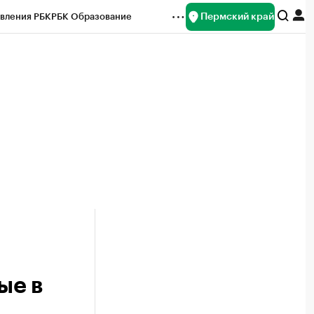
Пермский край
вления РБК
РБК Образование
редитные рейтинги
Франшизы
Газета
ок наличной валюты
ые в