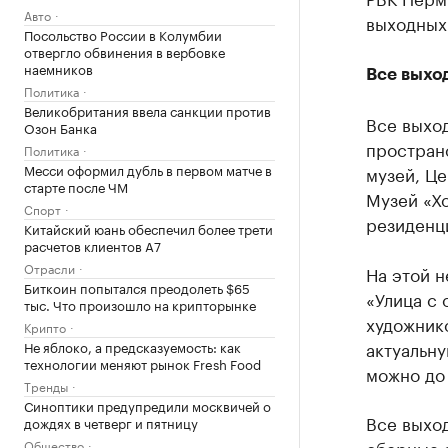
Авто
выходных
Посольство России в Колумбии
отвергло обвинения в вербовке
наемников
Все выхо
Политика
Великобритания ввела санкции против
Все выход
Озон Банка
простран
Политика
Месси оформил дубль в первом матче в
музей, Це
старте после ЧМ
Музей «Хо
Спорт
резиденци
Китайский юань обеспечил более трети
расчетов клиентов А7
Отрасли
На этой н
Биткоин попытался преодолеть $65
«Улица с
тыс. Что произошло на крипторынке
художнико
Крипто
актуальну
Не яблоко, а предсказуемость: как
технологии меняют рынок Fresh Food
можно до 
Тренды
Синоптики предупредили москвичей о
Все выход
дождях в четверг и пятницу
сборные э
Общество