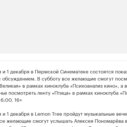
ии
 и 1 декабря в Пермской Синематеке состоятся пока
 организации в нефтегазовой промышленно
с обсуждением. В субботу все желающие смогут посм
Великая» в рамках киноклуба «Психоанализ кино», а в
верьте данные в каталоге
ье посмотреть ленту «Птица» в рамках киноклуба «П
16:00. 16+
 и 1 декабря в Lemon Tree пройдут музыкальные вече
все желающие смогут услышать Алексея Пономарёва в