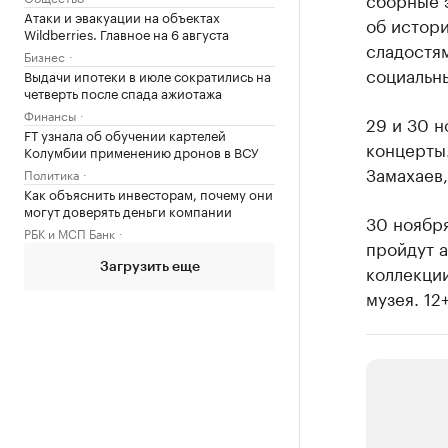
Атаки и эвакуации на объектах
об истори
Wildberries. Главное на 6 августа
сладостя
Бизнес
социальны
Выдачи ипотеки в июле сократились на
четверть после спада ажиотажа
Финансы
29 и 30 
FT узнала об обучении картелей
концерты.
Колумбии применению дронов в ВСУ
Замахаев,
Политика
Как объяснить инвесторам, почему они
могут доверять деньги компании
30 ноябр
РБК и МСП Банк
пройдут 
коллекции
Загрузить еще
музея. 12