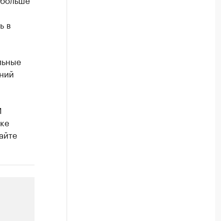
ь в
льные
ений
M
ке
айте