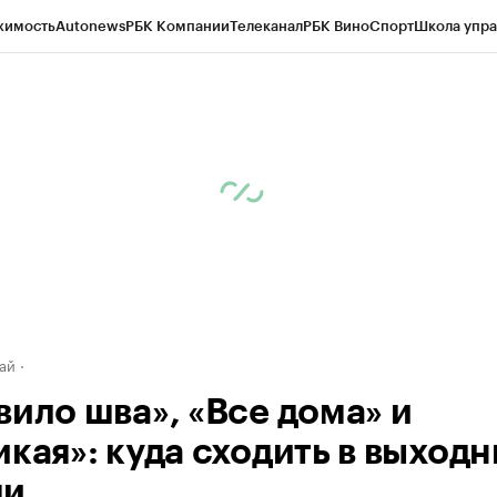
жимость
Autonews
РБК Компании
Телеканал
РБК Вино
Спорт
Школа упра
д
Стиль
Крипто
РБК Бизнес-среда
Дискуссионный клуб
Исследования
К
рагентов
Политика
Экономика
Бизнес
Технологии и медиа
Финансы
Рын
ай
вило шва», «Все дома» и
кая»: куда сходить в выходн
ми