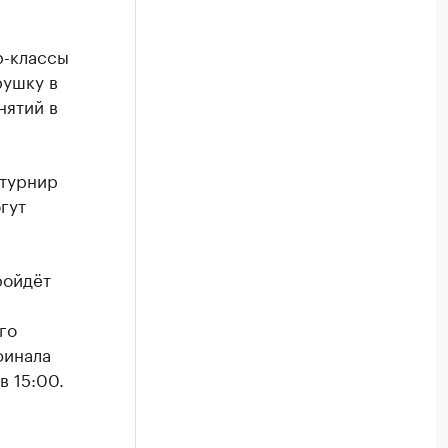
р-классы
рушку в
нятий в
 турнир
гут
ройдёт
го
финала
в 15:00.