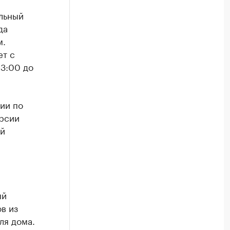
льный
да
м.
ет с
13:00 до
ии по
урсии
ой
ый
в из
ля дома.