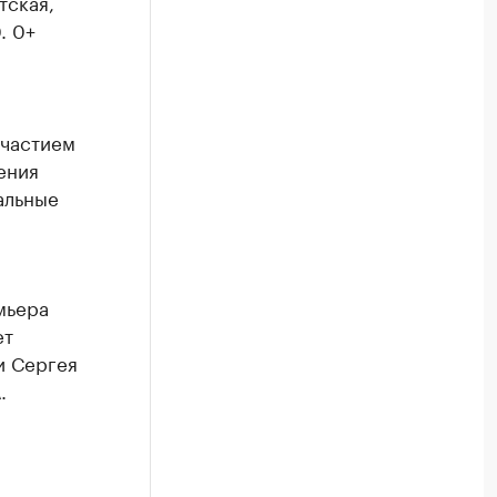
тская,
. 0+
участием
ения
альные
мьера
ет
и Сергея
.