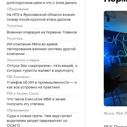
долгосрочные цели и что с этим делать
Образование
На НПЗ в Ярославской области возник
пожар после крупной атаки дронов
Политика
Военная операция на Украине. Главное
Политика
ИИ компании Meta во время
тестирования взломал систему другой
компании
Технологии и медиа
Отпуск без «сюрпризов»: пять вещей, о
которых туристы жалеют в аэропорту
РБК Компании
11 мифов об ИИ в промышленности — и
как все устроено на практике
РБК и Yandex Cloud
Что такое Executive MBA и зачем
получать эту степень
Образование
Фото: РБК 
Суды и новые траты. Чем еще грозит
водителям запрет сверхвыплат по
ОСАГО
РБК Перм