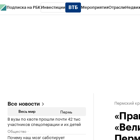
Подписка на РБК
Инвестиции
Мероприятия
Отрасли
Недви
РБК Курсы
РБК Life
Тренды
Визионеры
Национальные проекты
Горо
Спецпроекты СПб
Конференции СПб
Спецпроекты
Проверка конт
Пермский кр
Все новости
Пермь
Весь мир
«Пра
В вузы по квоте прошли почти 42 тыс
участников спецоперации и их детей
«Вели
Общество
Почему наш мозг саботирует
Пер