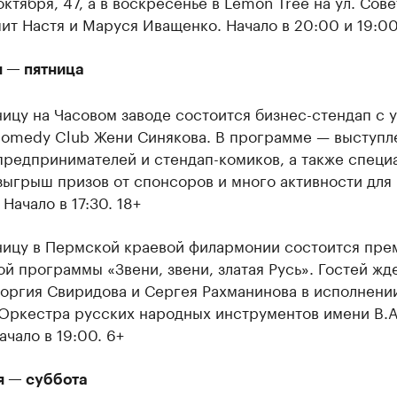
 октября, 47, а в воскресенье в Lemon Tree на ул. Сове
ит Настя и Маруся Иващенко. Начало в 20:00 и 19:00
я — пятница
ницу на Часовом заводе состоится бизнес-стендап с 
Comedy Club Жени Синякова. В программе — выступл
предпринимателей и стендап-комиков, а также специ
зыгрыш призов от спонсоров и много активности для
 Начало в 17:30. 18+
тницу в Пермской краевой филармонии состоится пре
й программы «Звени, звени, златая Русь». Гостей жд
еоргия Свиридова и Сергея Рахманинова в исполнени
 Оркестра русских народных инструментов имени В.А
ачало в 19:00. 6+
я — суббота