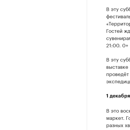
В эту су
фестивал
«Террито
Гостей жд
сувенирам
21:00. 0+
В эту суб
выставке 
проведёт 
экспедици
1 декабр
В это вос
маркет. Г
разных хв