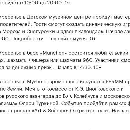
ройдёт с 10:00 до 20:00. 0+
скресенье в Детском музейном центре пройдут масте
посетителей. Гости смогут создать динамическую иг
 Мороза и Снегурочки и адвент календарь. Начало за
5:00. Подробности — на сайте музея. 0+
скресенье в баре «Munchen» состоится любительский
ах: шахматы Фишера или шахматы 960. Участники смо
я за денежные призы. Начало в 14:30. 16+
скресенье в Музее современного искусства PERMM п
не Земли. Мечты о космосе от К.Э. Циолковского и
в русского авангарда до В.Ф. Колейчука и московско
ализма» Олеси Туркиной. Событие пройдёт в рамках 
ого проекта «Art & Science: Открытые тела». Начало 