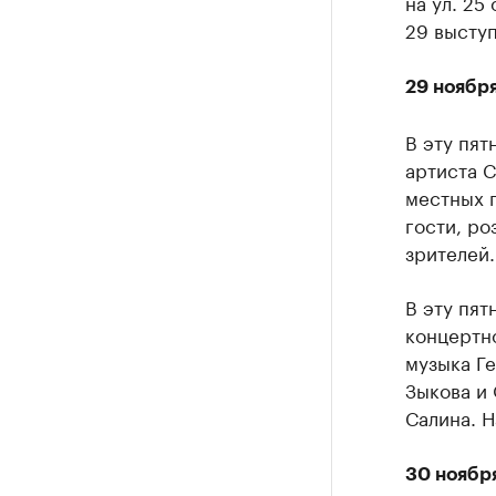
на ул. 25
29 выступ
29 ноябр
В эту пят
артиста 
местных 
гости, ро
зрителей.
В эту пя
концертно
музыка Г
Зыкова и
Салина. Н
30 ноябр