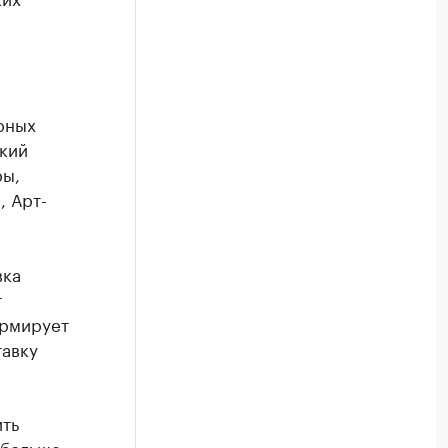
рных
кий
ры,
, Арт-
вка
т
ормирует
тавку
ить
 больше