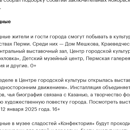
.
дные
ные жители и гости города смогут побывать в культу
ствах Перми. Среди них — Дом Мешкова, Краеведчес
нтральный выставочный зал, Центр городской культу
хловка», Детский музейный центр, Пермская галерея
я и другие. 0+
еделе в Центре городской культуры открылась выста
 односторонним движением». Инсталляция объединяе
в, чья биография связана с Казанью, а творчество ф
ю художественную повестку города. Посмотреть выс
12 января 2025 года. 16+
ные в музее сладостей «Конфектория» будут проход
кскурсии для детей и взрослых. Гости смогут узнать