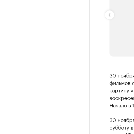
РБК Компан
30 ноября
Крупные
фильмов 
картину «
Найдите и про
воскресен
Начало в 
30 ноября
субботу 