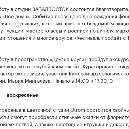
бботу в студии ЗАПАДВОСТОК состоится благотворите
ь «Все дома». Событие посвящено дню рождения фон
рия передышки», который помогает бездомным людя
ут лекции, мастер-классы и росписи по винилу, марк
и, угощения и многое другое. Фестиваль пройдёт с 
боту в пространстве «Другие круги» пройдут экскурс
«Блюдечко с голубой каемочкой». Кураторские экск
автор экспозиции, участник Камской археологическ
и, Мария Мингалёва. Начало в 14:00 и 17:30. 0+
я — воскресенье
кресенье в цветочной студии Utrom состоится хвойн
ости смогут приобрести стильные охапки от флористо
ойных ветвей, а также новогодние игрушки и декор д