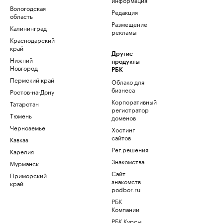
Вологодская
Редакция
область
Размещение
Калининград
рекламы
Краснодарский
край
Другие
Нижний
продукты
Новгород
РБК
Пермский край
Облако для
бизнеса
Ростов-на-Дону
Корпоративный
Татарстан
регистратор
Тюмень
доменов
Черноземье
Хостинг
сайтов
Кавказ
Рег.решения
Карелия
Знакомства
Мурманск
Сайт
Приморский
знакомств
край
podbor.ru
РБК
Компании
РБК Курсы