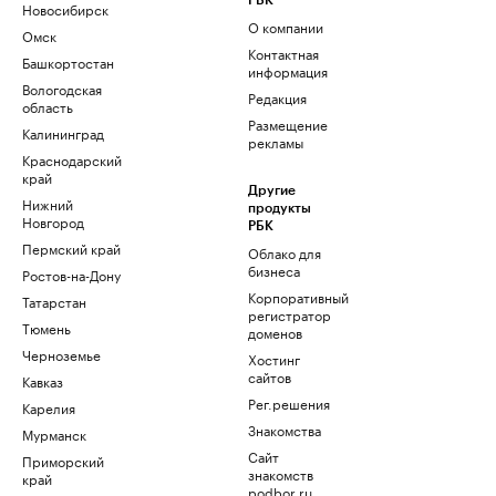
РБК
Новосибирск
О компании
Омск
Контактная
Башкортостан
информация
Вологодская
Редакция
область
Размещение
Калининград
рекламы
Краснодарский
край
Другие
Нижний
продукты
Новгород
РБК
Пермский край
Облако для
бизнеса
Ростов-на-Дону
Корпоративный
Татарстан
регистратор
Тюмень
доменов
Черноземье
Хостинг
сайтов
Кавказ
Рег.решения
Карелия
Знакомства
Мурманск
Сайт
Приморский
знакомств
край
podbor.ru