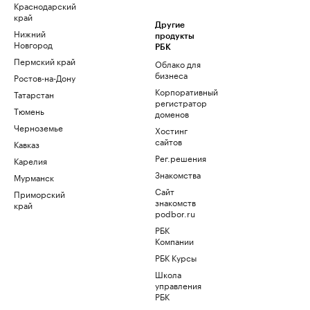
Краснодарский
край
Другие
Нижний
продукты
Новгород
РБК
Пермский край
Облако для
бизнеса
Ростов-на-Дону
Корпоративный
Татарстан
регистратор
Тюмень
доменов
Черноземье
Хостинг
сайтов
Кавказ
Рег.решения
Карелия
Знакомства
Мурманск
Сайт
Приморский
знакомств
край
podbor.ru
РБК
Компании
РБК Курсы
Школа
управления
РБК