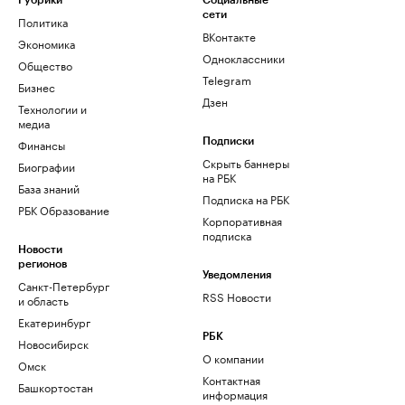
Рубрики
Социальные
сети
Политика
ВКонтакте
Экономика
Одноклассники
Общество
Telegram
Бизнес
Дзен
Технологии и
медиа
Финансы
Подписки
Скрыть баннеры
Биографии
на РБК
База знаний
Подписка на РБК
РБК Образование
Корпоративная
подписка
Новости
регионов
Уведомления
Санкт-Петербург
RSS Новости
и область
Екатеринбург
РБК
Новосибирск
О компании
Омск
Контактная
Башкортостан
информация