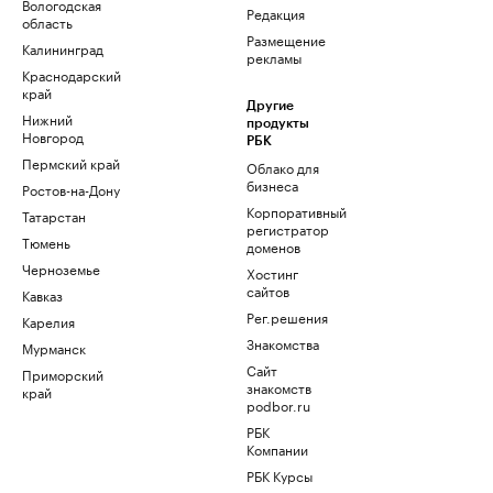
Вологодская
Редакция
область
Размещение
Калининград
рекламы
Краснодарский
край
Другие
Нижний
продукты
Новгород
РБК
Пермский край
Облако для
бизнеса
Ростов-на-Дону
Корпоративный
Татарстан
регистратор
Тюмень
доменов
Черноземье
Хостинг
сайтов
Кавказ
Рег.решения
Карелия
Знакомства
Мурманск
Сайт
Приморский
знакомств
край
podbor.ru
РБК
Компании
РБК Курсы