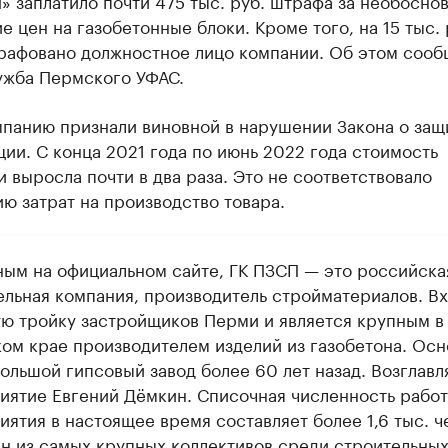
 заплатило почти 475 тыс. руб. штрафа за необосно
 цен на газобетонные блоки. Кроме того, на 15 тыс. 
рафовано должностное лицо компании. Об этом сооб
ужба Пермского УФАС.
мпанию признали виновной в нарушении Закона о защ
ии. С конца 2021 года по июнь 2022 года стоимость
 выросла почти в два раза. Это не соответствовало
ю затрат на производство товара.
ным на официальном сайте, ГК ПЗСП — это российска
ельная компания, производитель стройматериалов. В
ую тройку застройщиков Перми и является крупным в
ом крае производителем изделий из газобетона. Осн
ольшой гипсовый завод более 60 лет назад. Возглавл
иятие Евгений Дёмкин. Списочная численность рабо
ятия в настоящее время составляет более 1,6 тыс. ч
ин из самых крупных коллективов среди строительны