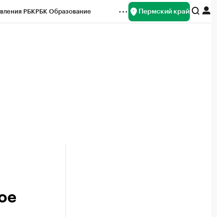
Пермский край
вления РБК
РБК Образование
редитные рейтинги
Франшизы
Газета
ок наличной валюты
ое