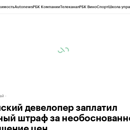
жимость
Autonews
РБК Компании
Телеканал
РБК Вино
Спорт
Школа упра
д
Стиль
Крипто
РБК Бизнес-среда
Дискуссионный клуб
Исследования
К
рагентов
Политика
Экономика
Бизнес
Технологии и медиа
Финансы
Рын
ай
ский девелопер заплатил
ный штраф за необоснованн
шение цен