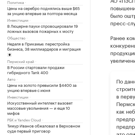
АО «ПЗСП»
Политика
повышение
Цены на серебро поднялись выше $65
за унцию впервые за полтора месяца
было ошт
Инвестиции
пресс-сл
В Люцерне пауки спровоцировали 19
ложных вызовов пожарных к мосту
Ранее ко
Общество
Неделя в Прикамье: перестройка
конкуренц
бизнеса, 38 миллиардеров и миграция
продукции
увеличени
Пермский край
В России стартовали продажи
гибридного Tank 400
Авто
По дан
Цены на золото превысили $4400 за
строит
унцию впервые с июня
в перв
Инвестиции
Искусственный интеллект вызовет
Пермск
массовые увольнения — и еще 10
как неб
мифов
предпр
РБК и Yandex Cloud
предпри
Тимур Иванов обжаловал в Верховном
суде первый приговор
это од