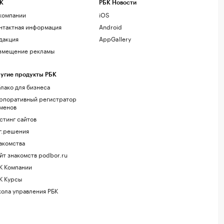
К
РБК Новости
компании
iOS
нтактная информация
Android
дакция
AppGallery
змещение рекламы
угие продукты РБК
лако для бизнеса
рпоративный регистратор
менов
стинг сайтов
г.решения
акомства
йт знакомств podbor.ru
К Компании
К Курсы
ола управления РБК