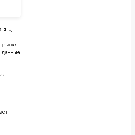
ЗСП»,
 рынке.
, данные
ко
ает