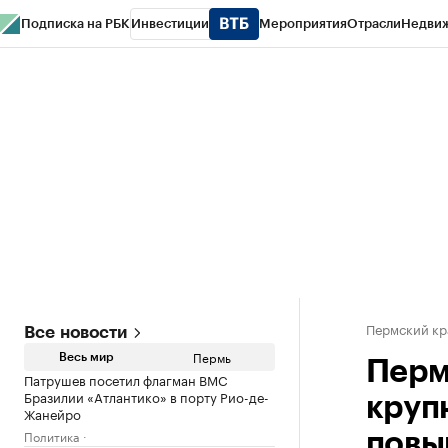
Подписка на РБК
Инвестиции
Мероприятия
Отрасли
Недви
РБК Курсы
РБК Life
Тренды
Визионеры
Национальные проекты
Горо
Спецпроекты СПб
Конференции СПб
Спецпроекты
Проверка конт
Пермский кр
Все новости
Пермь
Весь мир
Перм
Патрушев посетил флагман ВМС
Бразилии «Атлантико» в порту Рио-де-
круп
Жанейро
Политика
повы