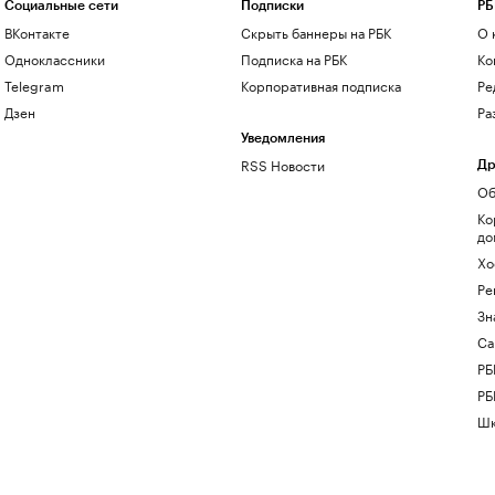
Социальные сети
Подписки
РБ
ВКонтакте
Скрыть баннеры на РБК
О 
Одноклассники
Подписка на РБК
Ко
Telegram
Корпоративная подписка
Ре
Дзен
Ра
Уведомления
RSS Новости
Др
Об
Ко
до
Хо
Ре
Зн
Са
РБ
РБ
Шк