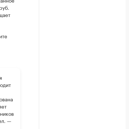
ванное
руб.
щает
ите
я
ходит
ована
яет
тников
ел. —
х