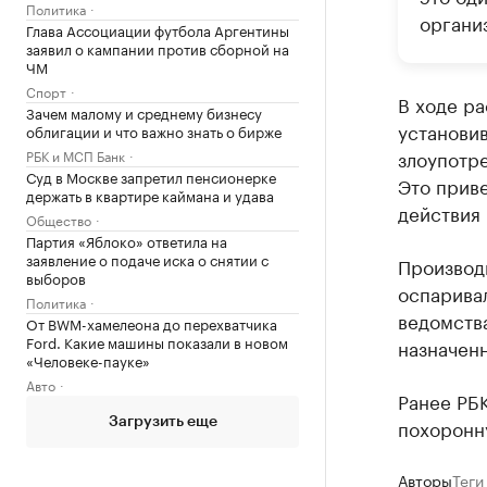
Политика
органи
Глава Ассоциации футбола Аргентины
заявил о кампании против сборной на
ЧМ
Спорт
В ходе ра
Зачем малому и среднему бизнесу
установив
облигации и что важно знать о бирже
злоупотр
РБК и МСП Банк
Суд в Москве запретил пенсионерке
Это прив
держать в квартире каймана и удава
действия 
Общество
Партия «Яблоко» ответила на
заявление о подаче иска о снятии с
Производ
выборов
оспаривал
Политика
ведомства
От BWM-хамелеона до перехватчика
Ford. Какие машины показали в новом
назначен
«Человеке-пауке»
Авто
Ранее РБ
похоронну
Загрузить еще
Авторы
Теги