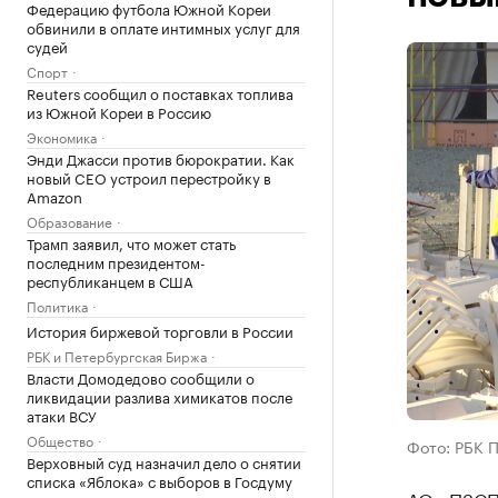
Федерацию футбола Южной Кореи
обвинили в оплате интимных услуг для
судей
Спорт
Reuters сообщил о поставках топлива
из Южной Кореи в Россию
Экономика
Энди Джасси против бюрократии. Как
новый CEO устроил перестройку в
Amazon
Образование
Трамп заявил, что может стать
последним президентом-
республиканцем в США
Политика
История биржевой торговли в России
РБК и Петербургская Биржа
Власти Домодедово сообщили о
ликвидации разлива химикатов после
атаки ВСУ
Общество
Фото: РБК 
Верховный суд назначил дело о снятии
списка «Яблока» с выборов в Госдуму