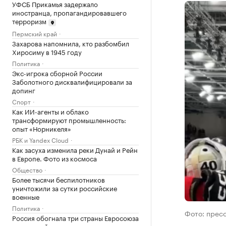
УФСБ Прикамья задержало
иностранца, пропагандировавшего
терроризм
Пермский край
Захарова напомнила, кто разбомбил
Хиросиму в 1945 году
Политика
Экс-игрока сборной России
Заболотного дисквалифицировали за
допинг
Спорт
Как ИИ-агенты и облако
трансформируют промышленность:
опыт «Норникеля»
РБК и Yandex Cloud
Как засуха изменила реки Дунай и Рейн
в Европе. Фото из космоса
Общество
Более тысячи беспилотников
уничтожили за сутки российские
военные
Политика
Фото: прес
Россия обогнала три страны Евросоюза
по средней зарплате с учетом цен