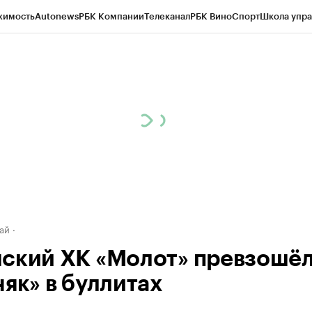
жимость
Autonews
РБК Компании
Телеканал
РБК Вино
Спорт
Школа упра
д
Стиль
Крипто
РБК Бизнес-среда
Дискуссионный клуб
Исследования
К
рагентов
Политика
Экономика
Бизнес
Технологии и медиа
Финансы
Рын
ай
ский ХК «Молот» превзошё
няк» в буллитах