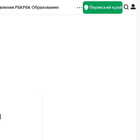
Пермский край
вления РБК
РБК Образование
редитные рейтинги
Франшизы
Газета
ок наличной валюты
л