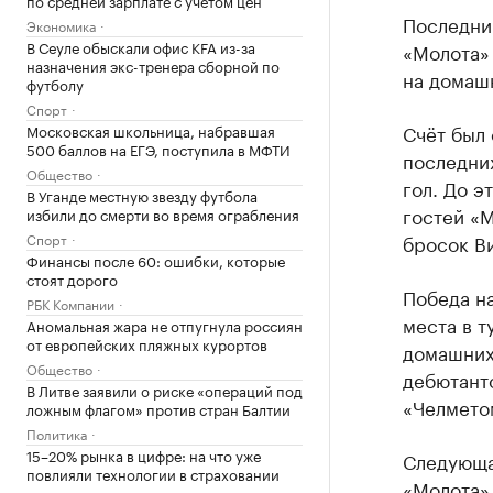
Последни
Экономика
В Сеуле обыскали офис KFA из-за
«Молота»
назначения экс-тренера сборной по
на домашн
футболу
Спорт
Счёт был 
Московская школьница, набравшая
500 баллов на ЕГЭ, поступила в МФТИ
последних
Общество
гол. До э
В Уганде местную звезду футбола
гостей «М
избили до смерти во время ограбления
Спорт
бросок В
Финансы после 60: ошибки, которые
стоят дорого
Победа н
РБК Компании
места в т
Аномальная жара не отпугнула россиян
от европейских пляжных курортов
домашних 
Общество
дебютант
В Литве заявили о риске «операций под
«Челмето
ложным флагом» против стран Балтии
Политика
15–20% рынка в цифре: на что уже
Следующа
повлияли технологии в страховании
«Молота» 