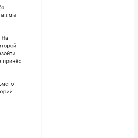
ба
 Пышмы
 На
второй
взойти
е принёс
ьмого
серии