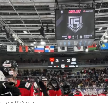
с-служба ХК «Молот»