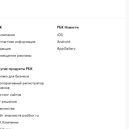
К
РБК Новости
компании
iOS
нтактная информация
Android
дакция
AppGallery
змещение рекламы
угие продукты РБК
лако для бизнеса
рпоративный регистратор
менов
стинг сайтов
г.решения
акомства
йт знакомств podbor.ru
К Компании
К Курсы