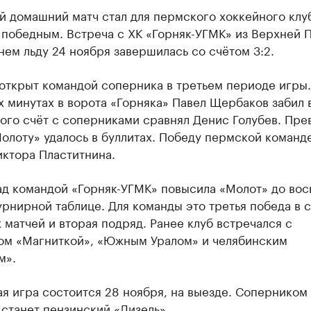
й домашний матч стал для пермского хоккейного клу
 победным. Встреча с ХК «Горняк-УГМК» из Верхней
ем льду 24 ноября завершилась со счётом 3:2.
открыт командой соперника в третьем периоде игры.
 минутах в ворота «Горняка» Павел Щербаков забил 
того счёт с соперниками сравнял Денис Голубев. Пре
олоту» удалось в буллитах. Победу пермской команд
иктора Пластитнина.
ад командой «Горняк-УГМК» повысила «Молот» до вос
урнирной таблице. Для команды это третья победа в 
матчей и вторая подряд. Ранее клуб встречался с
ом «Магниткой», «Южным Уралом» и челябинским
м».
я игра состоится 28 ноября, на выезде. Соперником
станет пензинский «Дизель».