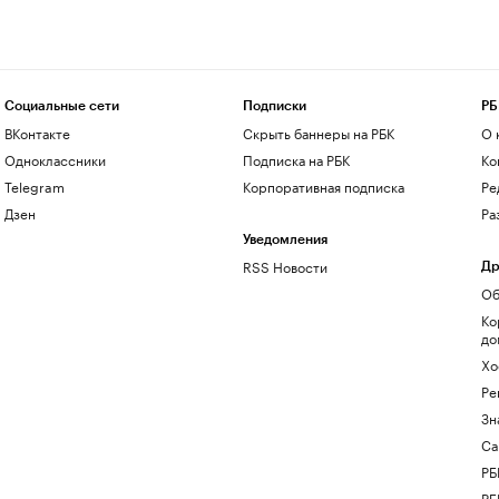
Социальные сети
Подписки
РБ
ВКонтакте
Скрыть баннеры на РБК
О 
Одноклассники
Подписка на РБК
Ко
Telegram
Корпоративная подписка
Ре
Дзен
Ра
Уведомления
RSS Новости
Др
Об
Ко
до
Хо
Ре
Зн
Са
РБ
РБ