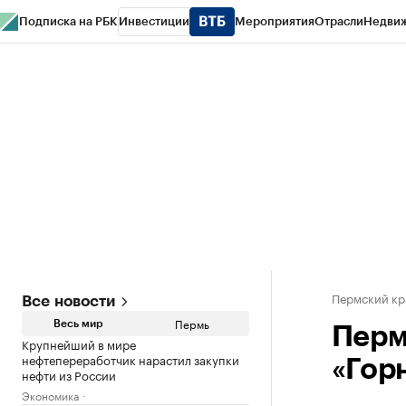
Подписка на РБК
Инвестиции
Мероприятия
Отрасли
Недви
РБК Курсы
РБК Life
Тренды
Визионеры
Национальные проекты
Горо
Спецпроекты СПб
Конференции СПб
Спецпроекты
Проверка конт
Пермский кр
Все новости
Пермь
Весь мир
Перм
Крупнейший в мире
нефтепереработчик нарастил закупки
«Гор
нефти из России
Экономика