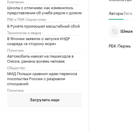
Компании
Школы с отличием: как изменилось
представление об учебе рядом с домом
Авторы
Теги
РБК и ПИК Серия плюс
В Рунете произошел масштабный сбой
Технологии и медиа
Шишки
В Японии заявили о запуске КНДР
снаряда «в сторону моря»
РБК Пермь
Политика
Автомобиль наехал на пешеходов в
Омске, ранены восемь человек
Общество
МИД Польши сравнил идею переноса
посольства России с разрывом
отношений
Политика
Загрузить еще