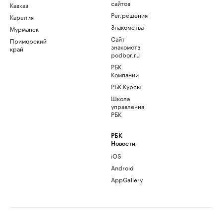
сайтов
Кавказ
Рег.решения
Карелия
Знакомства
Мурманск
Сайт
Приморский
знакомств
край
podbor.ru
РБК
Компании
РБК Курсы
Школа
управления
РБК
РБК
Новости
iOS
Android
AppGallery