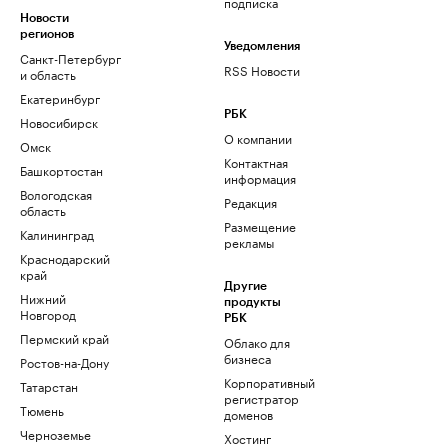
подписка
Новости
регионов
Уведомления
Санкт-Петербург
RSS Новости
и область
Екатеринбург
РБК
Новосибирск
О компании
Омск
Контактная
Башкортостан
информация
Вологодская
Редакция
область
Размещение
Калининград
рекламы
Краснодарский
край
Другие
Нижний
продукты
Новгород
РБК
Пермский край
Облако для
бизнеса
Ростов-на-Дону
Корпоративный
Татарстан
регистратор
Тюмень
доменов
Черноземье
Хостинг