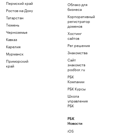
Пермский край
Облако для
бизнеса
Ростов-на-Дону
Корпоративный
Татарстан
регистратор
Тюмень
доменов
Черноземье
Хостинг
сайтов
Кавказ
Рег.решения
Карелия
Знакомства
Мурманск
Сайт
Приморский
знакомств
край
podbor.ru
РБК
Компании
РБК Курсы
Школа
управления
РБК
РБК
Новости
iOS