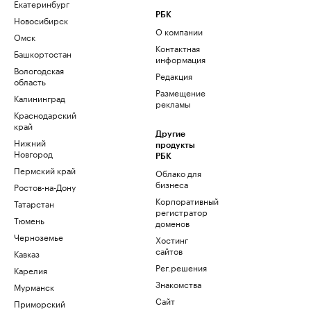
Екатеринбург
РБК
Новосибирск
О компании
Омск
Контактная
Башкортостан
информация
Вологодская
Редакция
область
Размещение
Калининград
рекламы
Краснодарский
край
Другие
Нижний
продукты
Новгород
РБК
Пермский край
Облако для
бизнеса
Ростов-на-Дону
Корпоративный
Татарстан
регистратор
Тюмень
доменов
Черноземье
Хостинг
сайтов
Кавказ
Рег.решения
Карелия
Знакомства
Мурманск
Сайт
Приморский