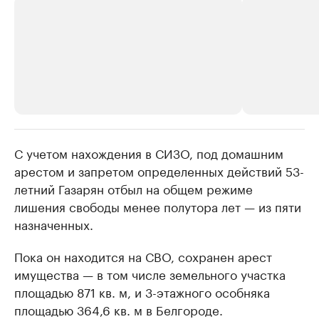
С учетом нахождения в СИЗО, под домашним
РБК Компании
РБК Компании
арестом и запретом определенных действий 53-
Крупные организации в
Крупнейшие
летний Газарян отбыл на общем режиме
нефтегазовой промышленности
недвижимос
лишения свободы менее полутора лет — из пяти
Найдите и проверьте данные в каталоге
Посмотрите данные
назначенных.
Пока он находится на СВО, сохранен арест
имущества — в том числе земельного участка
площадью 871 кв. м, и 3-этажного особняка
площадью 364,6 кв. м в Белгороде.