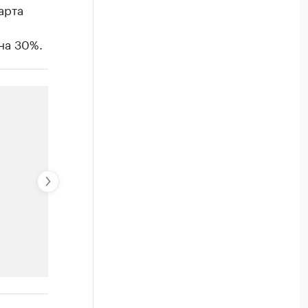
арта
на 30%.