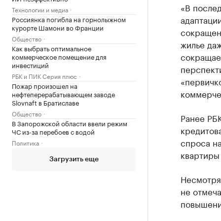
«В после
Технологии и медиа
адаптаци
Россиянка погибла на горнолыжном
курорте Шамони во Франции
сокращен
Общество
жилье да
Как выбрать оптимальное
сокращае
коммерческое помещение для
инвестиций
перспекти
РБК и ПИК Серия плюс
«первичко
Пожар произошел на
коммерче
нефтеперерабатывающем заводе
Slovnaft в Братиславе
Общество
Ранее РБ
В Запорожской области ввели режим
кредитова
ЧС из-за перебоев с водой
спроса на
Политика
квартиры 
Загрузить еще
Несмотря
не отмеча
повышени