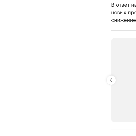
В ответ н
новых пр
снижение