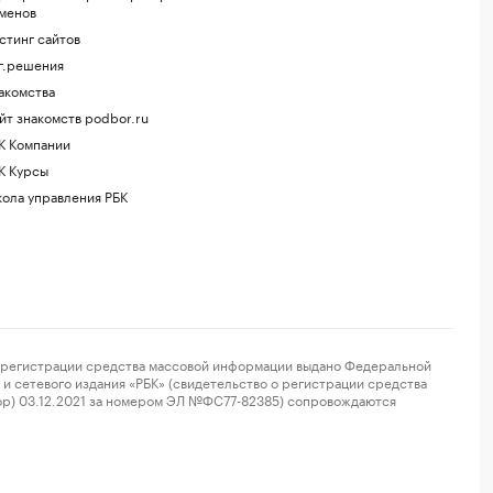
менов
стинг сайтов
г.решения
акомства
йт знакомств podbor.ru
К Компании
К Курсы
ола управления РБК
регистрации средства массовой информации выдано Федеральной
и сетевого издания «РБК» (свидетельство о регистрации средства
ор) 03.12.2021 за номером ЭЛ №ФС77-82385) сопровождаются