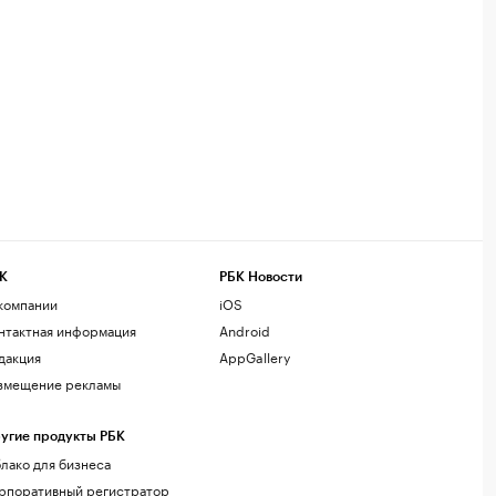
К
РБК Новости
компании
iOS
нтактная информация
Android
дакция
AppGallery
змещение рекламы
угие продукты РБК
лако для бизнеса
рпоративный регистратор