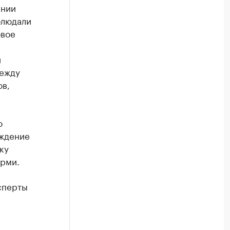
янии
блюдали
овое
й
между
ов,
о
аждение
ку
ерми.
сперты
ы