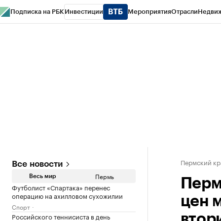
Подписка на РБК
Инвестиции
Мероприятия
Отрасли
Недви
РБК Курсы
РБК Life
Тренды
Визионеры
Национальные проекты
Горо
Спецпроекты СПб
Конференции СПб
Спецпроекты
Проверка конт
Пермский кр
Все новости
Пермь
Весь мир
Перм
Футболист «Спартака» перенес
операцию на ахилловом сухожилии
цен 
Спорт
Российского теннисиста в день
втор