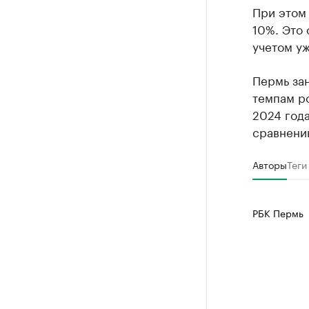
РБК Компан
При этом 
Крупней
10%. Это 
учетом у
Ознакомьтесь
Пермь за
темпам ро
2024 года
сравнению
Авторы
Теги
РБК Пермь