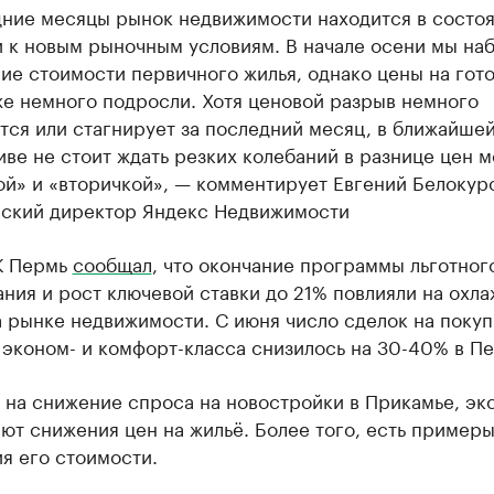
дние месяцы рынок недвижимости находится в состо
и к новым рыночным условиям. В начале осени мы на
ие стоимости первичного жилья, однако цены на гот
же немного подросли. Хотя ценовой разрыв немного
тся или стагнирует за последний месяц, в ближайше
ве не стоит ждать резких колебаний в разнице цен 
й» и «вторичкой», — комментирует Евгений Белокур
ский директор Яндекс Недвижимости
К Пермь
сообщал
, что окончание программы льготног
ния и рост ключевой ставки до 21% повлияли на охл
 рынке недвижимости. С июня число сделок на покуп
эконом- и комфорт-класса снизилось на 30-40% в П
 на снижение спроса на новостройки в Прикамье, эк
ют снижения цен на жильё. Более того, есть пример
я его стоимости.