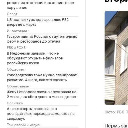
рождения отстранили за допинговое
нарушение
Спорт
ЦБ поднял курс доллара выше ₽82
впервые с марта
Инвестиции
Гастрогиды по России: от аутентичных
ферм и ресторанов до отелей
РБК и РСХБ
В Индонезии заявили, что не
обсуждают открытие филиалов
российских вузов
Общество
Руководителю тоже нужно планировать
развитие. 4 шага, как это сделать
Образование
Жену Невзорова заочно арестовали на
2 месяца за сбор денег в мессенджере
Политика
Авиаэксперты рассказали о
Фото: РБК 
последствиях перехода самолетов на
сверхзвук
Пермь зан
Технологии и медиа