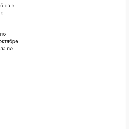
РБК Компании
ё на 5-
родукции
Страховые компании, которые
 с
Посмотрите в каталоге по регионам
 по
октябре
ла по