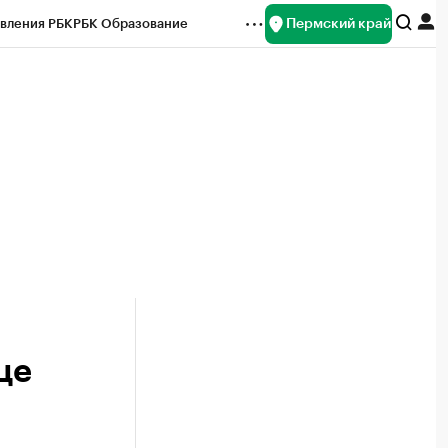
Пермский край
вления РБК
РБК Образование
редитные рейтинги
Франшизы
Газета
ок наличной валюты
це