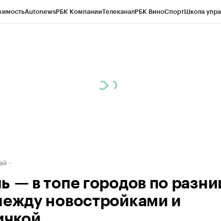
жимость
Autonews
РБК Компании
Телеканал
РБК Вино
Спорт
Школа упра
д
Стиль
Крипто
РБК Бизнес-среда
Дискуссионный клуб
Исследования
К
рагентов
Политика
Экономика
Бизнес
Технологии и медиа
Финансы
Рын
ай
ь — в топе городов по разни
между новостройками и
ичкой