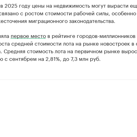
ии
в 2025 году цены на недвижимость могут вырасти ещ
шие производители и продавцы медийной п
связано с ростом стоимости рабочей силы, особенно
жесточения миграционного законодательства.
 с информацией в каталоге
няла
первое место
в рейтинге городов-миллионников
ста средней стоимости лота на рынке новостроек в 
. Средняя стоимость лота на первичном рынке вырос
 с сентябрем на 2,81%, до 7,3 млн руб.