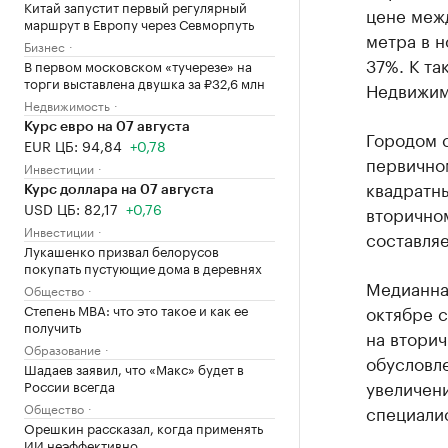
Китай запустит первый регулярный
цене меж
маршрут в Европу через Севморпуть
метра в 
Бизнес
37%. К т
В первом московском «тучерезе» на
торги выставлена двушка за ₽32,6 млн
Недвижим
Недвижимость
Курс евро на 07 августа
Городом 
EUR ЦБ: 94,84
+0,78
первично
Инвестиции
квадратны
Курс доллара на 07 августа
USD ЦБ: 82,17
+0,76
вторично
Инвестиции
составляе
Лукашенко призвал белорусов
покупать пустующие дома в деревнях
Медианна
Общество
Степень MBA: что это такое и как ее
октябре с
получить
на вторич
Образование
обусловл
Шадаев заявил, что «Макс» будет в
увеличени
России всегда
Общество
специали
Орешкин рассказал, когда применять
ИИ неэффективно