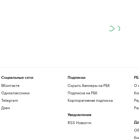
Социальные сети
Подписки
РБ
ВКонтакте
Скрыть баннеры на РБК
О 
Одноклассники
Подписка на РБК
Ко
Telegram
Корпоративная подписка
Ре
Дзен
Ра
Уведомления
RSS Новости
Др
Об
Ко