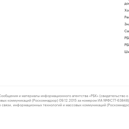
до
Хо
Ре
Зн
Са
РБ
РБ
Шк
ения и материалы информационного агентства «РБК» (свидетельство о 
овых коммуникаций (Роскомнадзор) 09.12.2015 за номером ИА №ФС77-63848) 
 связи, информационных технологий и массовых коммуникаций (Роскомнадз