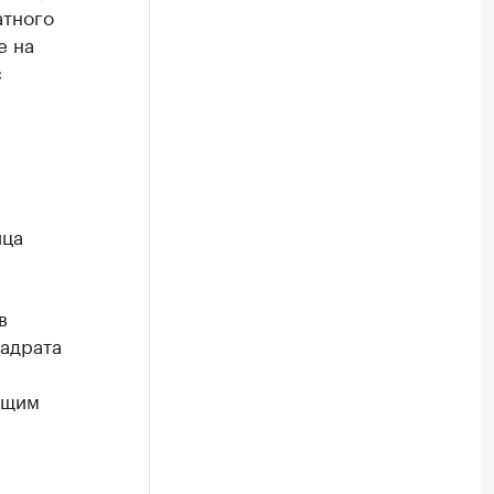
атного
е на
с
ица
в
вадрата
ющим