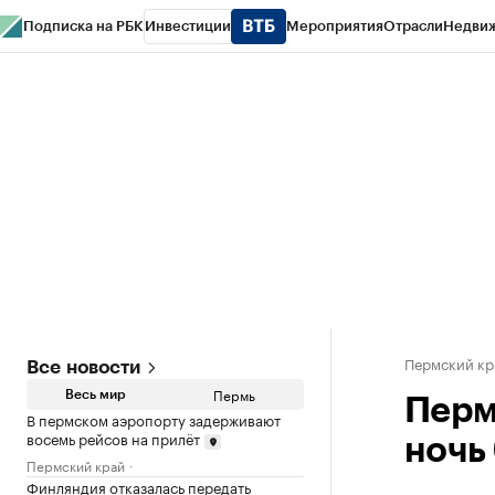
Подписка на РБК
Инвестиции
Мероприятия
Отрасли
Недви
РБК Курсы
РБК Life
Тренды
Визионеры
Национальные проекты
Горо
Спецпроекты СПб
Конференции СПб
Спецпроекты
Проверка конт
Пермский кр
Все новости
Пермь
Весь мир
Перм
В пермском аэропорту задерживают
восемь рейсов на прилёт
ночь 
Пермский край
Финляндия отказалась передать