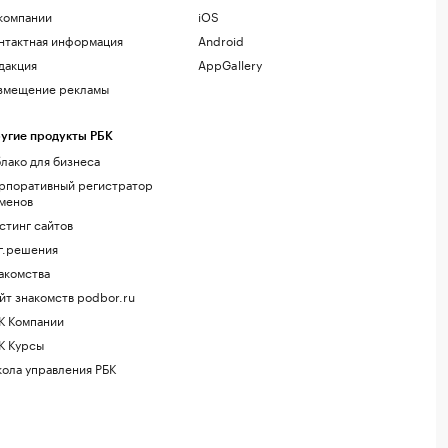
компании
iOS
нтактная информация
Android
дакция
AppGallery
змещение рекламы
угие продукты РБК
лако для бизнеса
рпоративный регистратор
менов
стинг сайтов
г.решения
акомства
йт знакомств podbor.ru
К Компании
К Курсы
ола управления РБК