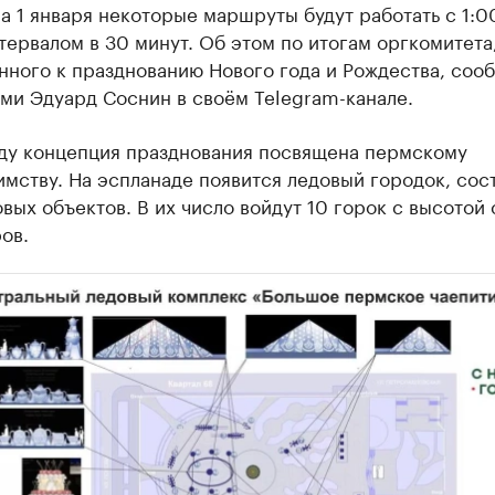
 а 1 января некоторые маршруты будут работать с 1:0
тервалом в 30 минут. Об этом по итогам оргкомитета
нного к празднованию Нового года и Рождества, соо
ми Эдуард Соснин в своём Telegram-канале.
оду концепция празднования посвящена пермскому
мству. На эспланаде появится ледовый городок, со
овых объектов. В их число войдут 10 горок с высотой 
ов.