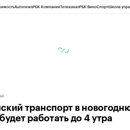
жимость
Autonews
РБК Компании
Телеканал
РБК Вино
Спорт
Школа упра
д
Стиль
Крипто
РБК Бизнес-среда
Дискуссионный клуб
Исследования
К
рагентов
Политика
Экономика
Бизнес
Технологии и медиа
Финансы
Рын
ай
ский транспорт в новогодн
будет работать до 4 утра