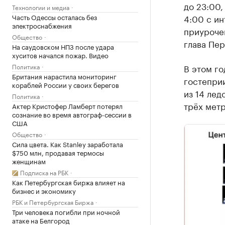
до 23:00,
Технологии и медиа
Часть Одессы осталась без
4:00 с ин
электроснабжения
приуроче
Общество
глава Пер
На саудовском НПЗ после удара
хуситов начался пожар. Видео
Политика
В этом г
Британия нарастила мониторинг
гостеприи
кораблей России у своих берегов
из 14 лед
Политика
трёх метр
Актер Кристофер Ламберт потерял
сознание во время автограф-сессии в
США
Общество
Сила цвета. Как Stanley заработала
$750 млн, продавая термосы
женщинам
Подписка на РБК
Как Петербургская биржа влияет на
бизнес и экономику
РБК и Петербургская Биржа
Три человека погибли при ночной
атаке на Белгород