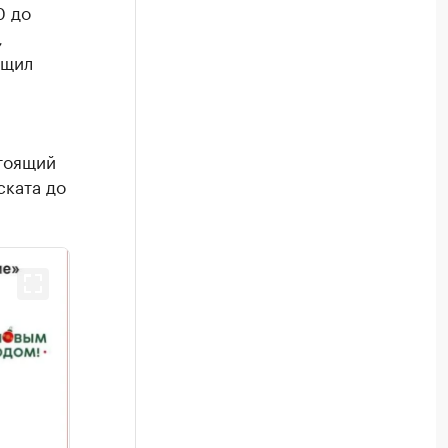
0 до
,
бщил
стоящий
ската до