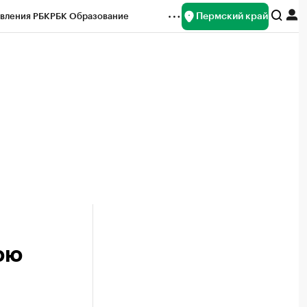
Пермский край
вления РБК
РБК Образование
редитные рейтинги
Франшизы
Газета
ок наличной валюты
юю