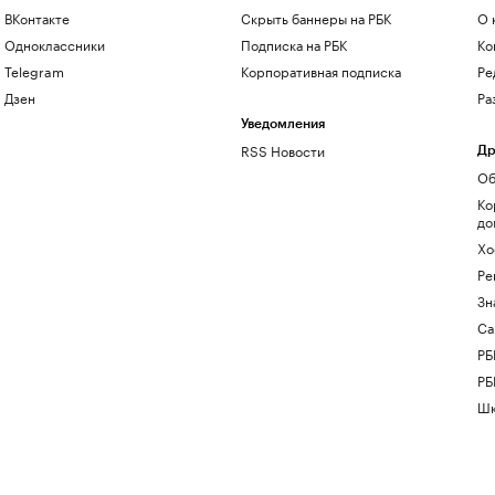
ВКонтакте
Скрыть баннеры на РБК
О 
Одноклассники
Подписка на РБК
Ко
Telegram
Корпоративная подписка
Ре
Дзен
Ра
Уведомления
RSS Новости
Др
Об
Ко
до
Хо
Ре
Зн
Са
РБ
РБ
Шк