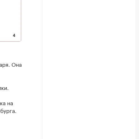
аря. Она
лки.
ка на
бурга.