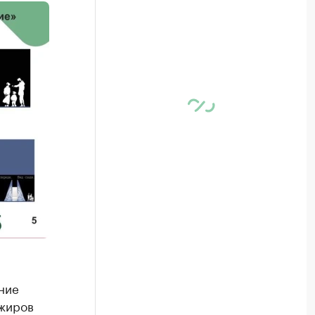
ние
ажиров