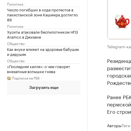
Политика
Число погибших в ходе протестов в
пакистанской зоне Кашмира достигло
89
Политика
Хуситы атаковали беспилотником НПЗ
Aramco в Джизане
Общество
Telegram-к
Как внуки влияют на здоровье бабушек
и дедушек
Резиденци
Общество
«Последняя капля»: о чем говорят
разместит
внезапные вспышки гнева
городская
Подписка на РБК
Рождестве
Загрузить еще
Ранее РБ
пермской 
Его строи
Авторы
Теги