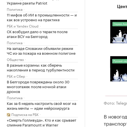
Украине ракеты Patriot
Политика
11 мифов об ИИ в промышленности — и
как все устроено на практике
РБК и Yandex Cloud
СК возбудил дело о теракте после
атаки ВСУ на Белгород
Политика
На западе Словакии объявили режим
ЧС из-за пожара на военном полигоне
Общество
В разные корзины: как сберечь
накопления в период турбулентности
РБК и Сбер
В Белгороде повреждены около 30
многоэтажек после ночной атаки
дронов
Политика
Фото: Tele
Как за 6 недель настроить свой мозг на
жизнь мечты — идеи нейрохирурга
Подписка на РБК
В нового
«Смерть Голливуда». Кто и как срывает
транспорт
слияние Paramount и Warner