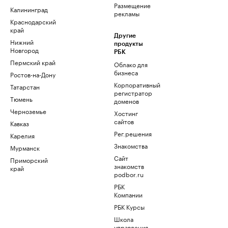
Размещение
Калининград
рекламы
Краснодарский
край
Другие
Нижний
продукты
Новгород
РБК
Пермский край
Облако для
бизнеса
Ростов-на-Дону
Корпоративный
Татарстан
регистратор
Тюмень
доменов
Черноземье
Хостинг
сайтов
Кавказ
Рег.решения
Карелия
Знакомства
Мурманск
Сайт
Приморский
знакомств
край
podbor.ru
РБК
Компании
РБК Курсы
Школа
управления