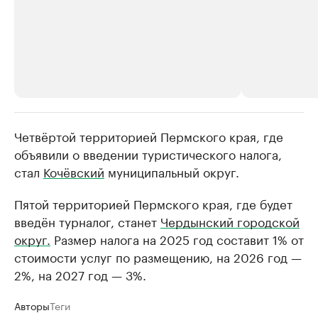
Четвёртой территорией Пермского края, где
РБК Компании
РБК Компании
объявили о введении туристического налога,
Крупнейшие производители и
Страховые к
стал
Кочёвский
муниципальный округ.
продавцы медийной продукции
присутствую
Ознакомьтесь с информацией в каталоге
Посмотрите в ката
Пятой территорией Пермского края, где будет
введён турналог, станет
Чердынский городской
округ.
Размер налога на 2025 год составит 1% от
стоимости услуг по размещению, на 2026 год —
2%, на 2027 год — 3%.
Авторы
Теги