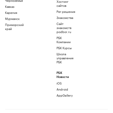
Черноземье
Хостинг
сайтов
Кавказ
Рег.решения
Карелия
Знакомства
Мурманск
Сайт
Приморский
знакомств
край
podbor.ru
РБК
Компании
РБК Курсы
Школа
управления
РБК
РБК
Новости
iOS
Android
AppGallery