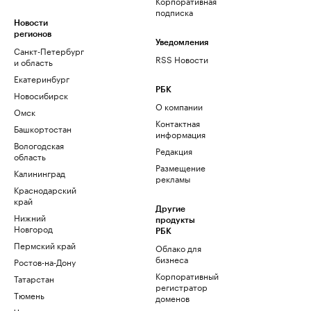
Корпоративная
подписка
Новости
регионов
Уведомления
Санкт-Петербург
RSS Новости
и область
Екатеринбург
РБК
Новосибирск
О компании
Омск
Контактная
Башкортостан
информация
Вологодская
Редакция
область
Размещение
Калининград
рекламы
Краснодарский
край
Другие
Нижний
продукты
Новгород
РБК
Пермский край
Облако для
бизнеса
Ростов-на-Дону
Корпоративный
Татарстан
регистратор
Тюмень
доменов