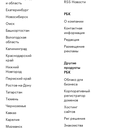
RSS Новости
и область
Екатеринбург
РБК
Новосибирск
О компании
Омск
Контактная
Башкортостан
информация
Вологодская
Редакция
область
Размещение
Калининград
рекламы
Краснодарский
край
Другие
Нижний
продукты
Новгород
РБК
Пермский край
Облако для
бизнеса
Ростов-на-Дону
Корпоративный
Татарстан
регистратор
Тюмень
доменов
Черноземье
Хостинг
сайтов
Кавказ
Рег.решения
Карелия
Знакомства
Мурманск