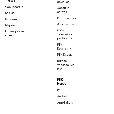
Тюмень
доменов
Черноземье
Хостинг
сайтов
Кавказ
Рег.решения
Карелия
Знакомства
Мурманск
Сайт
Приморский
знакомств
край
podbor.ru
РБК
Компании
РБК Курсы
Школа
управления
РБК
РБК
Новости
iOS
Android
AppGallery