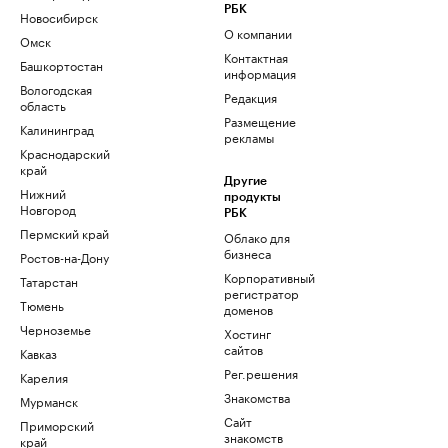
РБК
Новосибирск
О компании
Омск
Контактная
Башкортостан
информация
Вологодская
Редакция
область
Размещение
Калининград
рекламы
Краснодарский
край
Другие
Нижний
продукты
Новгород
РБК
Пермский край
Облако для
бизнеса
Ростов-на-Дону
Корпоративный
Татарстан
регистратор
Тюмень
доменов
Черноземье
Хостинг
сайтов
Кавказ
Рег.решения
Карелия
Знакомства
Мурманск
Сайт
Приморский
знакомств
край