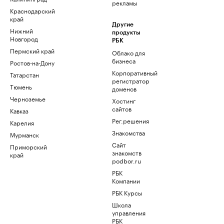
рекламы
Краснодарский
край
Другие
Нижний
продукты
Новгород
РБК
Пермский край
Облако для
бизнеса
Ростов-на-Дону
Корпоративный
Татарстан
регистратор
Тюмень
доменов
Черноземье
Хостинг
сайтов
Кавказ
Рег.решения
Карелия
Знакомства
Мурманск
Сайт
Приморский
знакомств
край
podbor.ru
РБК
Компании
РБК Курсы
Школа
управления
РБК