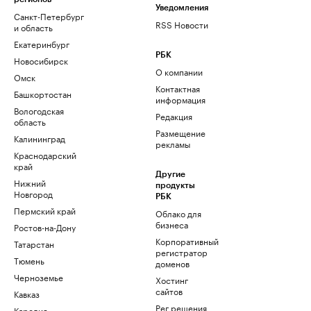
Уведомления
Санкт-Петербург
RSS Новости
и область
Екатеринбург
РБК
Новосибирск
О компании
Омск
Контактная
Башкортостан
информация
Вологодская
Редакция
область
Размещение
Калининград
рекламы
Краснодарский
край
Другие
Нижний
продукты
Новгород
РБК
Пермский край
Облако для
бизнеса
Ростов-на-Дону
Корпоративный
Татарстан
регистратор
Тюмень
доменов
Черноземье
Хостинг
сайтов
Кавказ
Рег.решения
Карелия