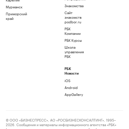
Знакомства
Мурманск
Сайт
Приморский
знакомств
край
podbor.ru
РБК
Компании
РБК Курсы
Школа
управления
РБК
РБК
Новости
iOS
Android
AppGallery
© ООО «БИЗНЕСПРЕСС», АО «РОСБИЗНЕСКОНСАЛТИНГ», 1995–
2026. Сообщения и материалы информационного агентства «РБК»
(свидетельство о регистрации средства массовой информации