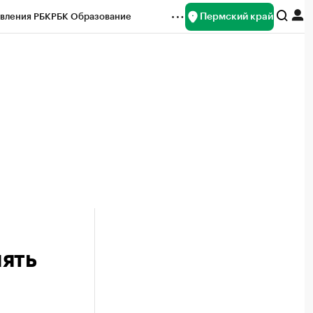
Пермский край
вления РБК
РБК Образование
редитные рейтинги
Франшизы
Газета
ок наличной валюты
ять