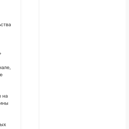
ьства
»
нале,
е
 на
жины
ных