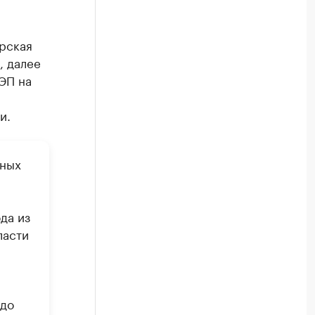
рская
, далее
ЭП на
и.
жных
да из
ласти
 до