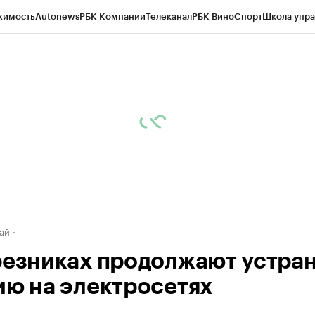
жимость
Autonews
РБК Компании
Телеканал
РБК Вино
Спорт
Школа упра
д
Стиль
Крипто
РБК Бизнес-среда
Дискуссионный клуб
Исследования
К
рагентов
Политика
Экономика
Бизнес
Технологии и медиа
Финансы
Рын
ай
резниках продолжают устран
ию на электросетях