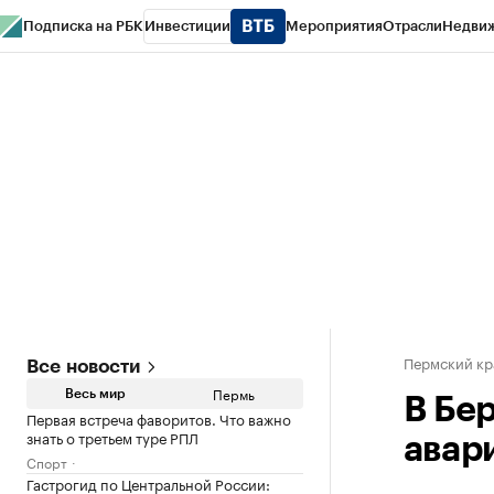
Подписка на РБК
Инвестиции
Мероприятия
Отрасли
Недви
РБК Курсы
РБК Life
Тренды
Визионеры
Национальные проекты
Горо
Спецпроекты СПб
Конференции СПб
Спецпроекты
Проверка конт
Пермский кр
Все новости
Пермь
Весь мир
В Бе
Первая встреча фаворитов. Что важно
знать о третьем туре РПЛ
авар
Спорт
Гастрогид по Центральной России: