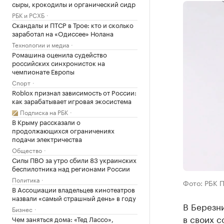
сыры, крокодилы и органический сидр
РБК и РСХБ
Скандалы и ПТСР в Трое: кто и сколько
заработал на «Одиссее» Нолана
Технологии и медиа
Ромашина оценила судейство
российских синхронисток на
чемпионате Европы
Спорт
Roblox признал зависимость от России:
как зарабатывает игровая экосистема
Подписка на РБК
В Крыму рассказали о
продолжающихся ограничениях
подачи электричества
Общество
Силы ПВО за утро сбили 83 украинских
беспилотника над регионами России
Политика
Фото: РБК 
В Ассоциации владельцев кинотеатров
назвали «самый страшный день» в году
В Березни
Бизнес
в своих 
Чем заняться дома: «Тед Лассо»,