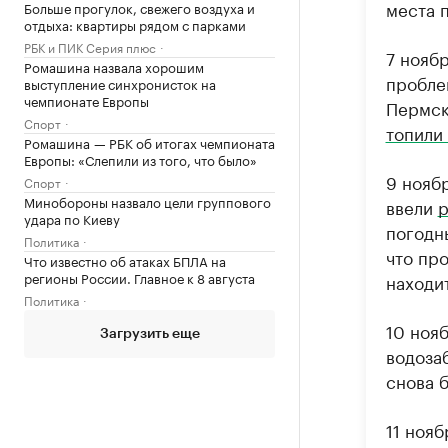
места 
Больше прогулок, свежего воздуха и
отдыха: квартиры рядом с парками
РБК и ПИК Серия плюс
7 ноябр
Ромашина назвала хорошим
пробле
выступление синхронисток на
чемпионате Европы
Пермск
Спорт
топили
Ромашина — РБК об итогах чемпионата
Европы: «Слепили из того, что было»
9 нояб
Спорт
Минобороны назвало цели группового
ввели
р
удара по Киеву
погодн
Политика
что пр
Что известно об атаках БПЛА на
регионы России. Главное к 8 августа
находи
Политика
10 ноя
Загрузить еще
водоза
снова 
11 ноя