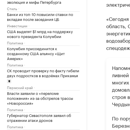
эволюция и мифы Петербурга
электрич
Стиль
Банки из топ-10 повысили ставки по
«Сегодня
вкладам после заседания ЦБ
область, 
Инвестиции
США выделят $1 млрд на поддержку
энергети
нового президента Колумбии
водозабо
Политика
спецодеж
Колумбия присоединится к
созданному США альянсу «Щит
Америк»
Политика
Напомн
СК проводит проверку по факту гибели
ливней
двух подростков в водоёмах Прикамья
многих
Пермский край
домовл
Власти заявили о «переломе
строя 
положения» из-за обстрелов трассы
«Новороссия»
Чердын
Политика
Губернатор Севастополя заявил об
По пор
отражении атаки дронов
Березн
Политика