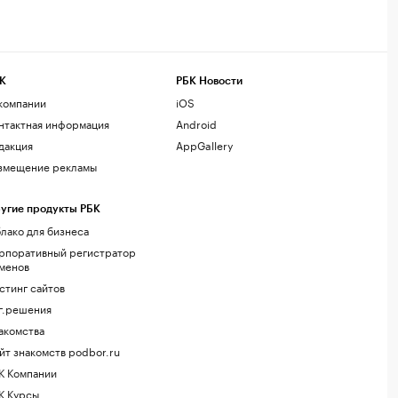
К
РБК Новости
компании
iOS
нтактная информация
Android
дакция
AppGallery
змещение рекламы
угие продукты РБК
лако для бизнеса
рпоративный регистратор
менов
стинг сайтов
г.решения
акомства
йт знакомств podbor.ru
К Компании
К Курсы