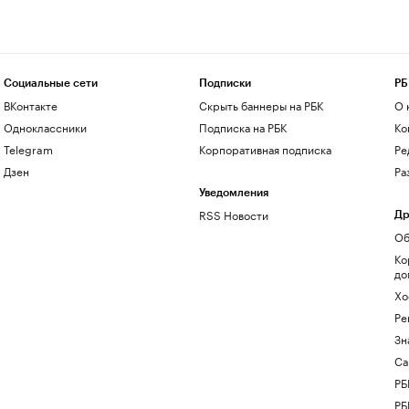
Социальные сети
Подписки
РБ
ВКонтакте
Скрыть баннеры на РБК
О 
Одноклассники
Подписка на РБК
Ко
Telegram
Корпоративная подписка
Ре
Дзен
Ра
Уведомления
RSS Новости
Др
Об
Ко
до
Хо
Ре
Зн
Са
РБ
РБ