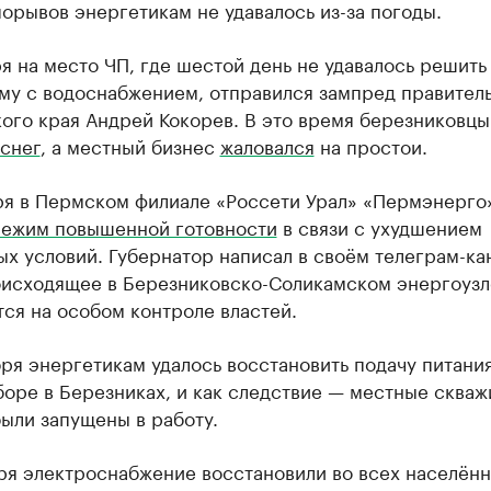
порывов энергетикам не удавалось из-за погоды.
я на место ЧП, где шестой день не удавалось решить
му с водоснабжением, отправился зампред правител
ого края Андрей Кокорев. В это время березниковцы
 снег
, а местный бизнес
жаловался
на простои.
ря в Пермском филиале «Россети Урал» «Пермэнерго
ежим повышенной готовности
в связи с ухудшением
ых условий. Губернатор написал в своём телеграм-ка
оисходящее в Березниковско-Соликамском энергоузл
тся на особом контроле властей.
бря энергетикам удалось восстановить подачу питания
боре в Березниках, и как следствие — местные сква
были запущены в работу.
бря электроснабжение восстановили во всех населён