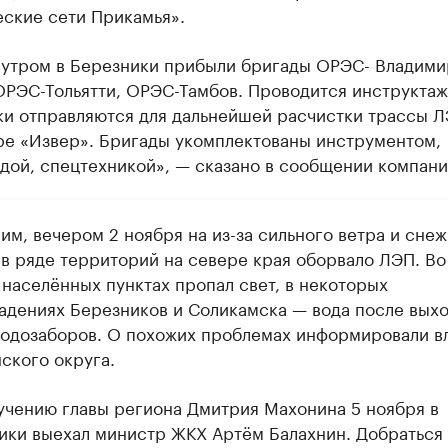
еские сети Прикамья».
 утром в Березники прибыли бригады ОРЭС- Владими
ОРЭС-Тольятти, ОРЭС-Тамбов. Проводится инструктаж
ки отправляются для дальнейшей расчистки трассы Л
ре «Извер». Бригады укомплектованы инструментом,
дой, спецтехникой», — сказано в сообщении компани
им, вечером 2 ноября на из-за сильного ветра и сне
 в ряде территорий на севере края оборвало ЛЭП. Во
 населённых пунктах пропал свет, в некоторых
адениях Березников и Соликамска — вода после выхо
водозаборов. О похожих проблемах информировали в
ского округа.
учению главы региона Дмитрия Махонина 5 ноября в
ики выехал министр ЖКХ Артём Балахнин. Добраться