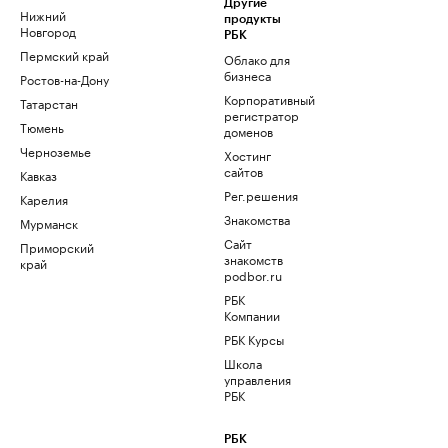
Другие
Нижний
продукты
Новгород
РБК
Пермский край
Облако для
бизнеса
Ростов-на-Дону
Корпоративный
Татарстан
регистратор
Тюмень
доменов
Черноземье
Хостинг
сайтов
Кавказ
Рег.решения
Карелия
Знакомства
Мурманск
Сайт
Приморский
знакомств
край
podbor.ru
РБК
Компании
РБК Курсы
Школа
управления
РБК
РБК