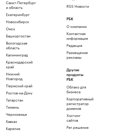
Санкт-Петербург
RSS Новости
и область
Екатеринбург
РБК
Новосибирск
О компании
Омск
Контактная
Башкортостан
информация
Вологодская
Редакция
область
Размещение
Калининград
рекламы
Краснодарский
край
Другие
Нижний
продукты
Новгород
РБК
Пермский край
Облако для
бизнеса
Ростов-на-Дону
Корпоративный
Татарстан
регистратор
Тюмень
доменов
Черноземье
Хостинг
сайтов
Кавказ
Рег.решения
Карелия