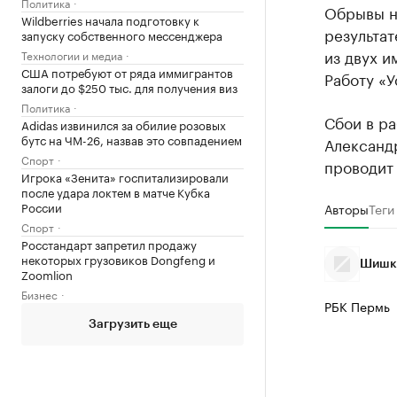
Политика
Обрывы н
Wildberries начала подготовку к
результат
запуску собственного мессенджера
из двух и
Технологии и медиа
США потребуют от ряда иммигрантов
Работу «У
залоги до $250 тыс. для получения виз
Политика
Сбои в ра
Adidas извинился за обилие розовых
бутс на ЧМ-26, назвав это совпадением
Александ
Спорт
проводит
Игрока «Зенита» госпитализировали
после удара локтем в матче Кубка
России
Авторы
Теги
Спорт
Росстандарт запретил продажу
некоторых грузовиков Dongfeng и
Шишки
Zoomlion
Бизнес
РБК Пермь
Загрузить еще