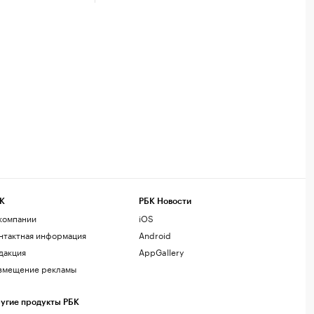
К
РБК Новости
компании
iOS
нтактная информация
Android
дакция
AppGallery
змещение рекламы
угие продукты РБК