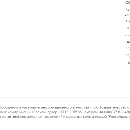
Об
Ко
до
Хо
Ре
Зн
Са
РБ
РБ
Шк
ения и материалы информационного агентства «РБК» (свидетельство о 
овых коммуникаций (Роскомнадзор) 09.12.2015 за номером ИА №ФС77-63848) 
 связи, информационных технологий и массовых коммуникаций (Роскомнадз