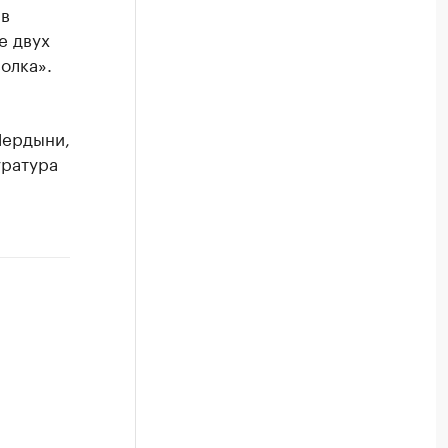
 в
е двух
олка».
Чердыни,
уратура