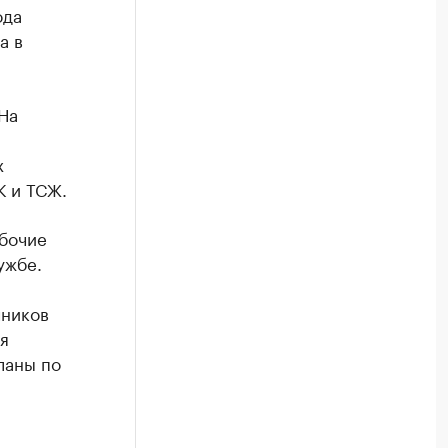
ода
а в
На
х
К и ТСЖ.
абочие
ужбе.
чников
я
ланы по