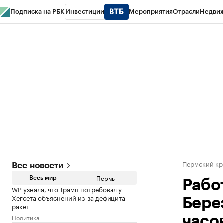
Подписка на РБК
Инвестиции
Мероприятия
Отрасли
Недви
РБК Курсы
РБК Life
Тренды
Визионеры
Национальные проекты
Горо
Спецпроекты СПб
Конференции СПб
Спецпроекты
Проверка конт
Пермский кр
Все новости
Пермь
Весь мир
Рабо
WP узнала, что Трамп потребовал у
Хегсета объяснений из-за дефицита
Бере
ракет
Политика
часо