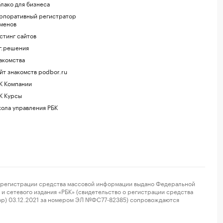
лако для бизнеса
рпоративный регистратор
менов
стинг сайтов
г.решения
акомства
йт знакомств podbor.ru
К Компании
К Курсы
ола управления РБК
регистрации средства массовой информации выдано Федеральной
и сетевого издания «РБК» (свидетельство о регистрации средства
ор) 03.12.2021 за номером ЭЛ №ФС77-82385) сопровождаются