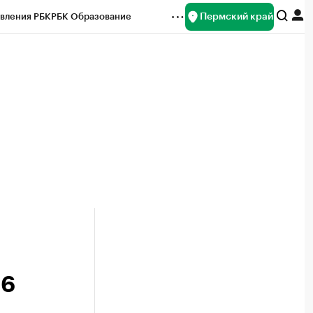
Пермский край
вления РБК
РБК Образование
редитные рейтинги
Франшизы
Газета
ок наличной валюты
 6