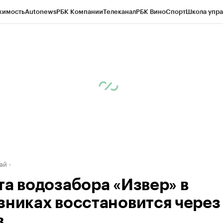
жимость
Autonews
РБК Компании
Телеканал
РБК Вино
Спорт
Школа упра
д
Стиль
Крипто
РБК Бизнес-среда
Дискуссионный клуб
Исследования
К
рагентов
Политика
Экономика
Бизнес
Технологии и медиа
Финансы
Рын
ай
та водозабора «Извер» в
зниках восстановится через
в