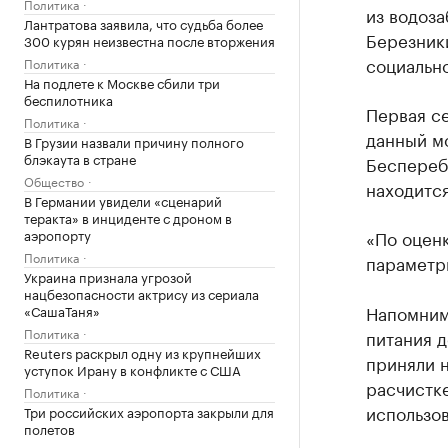
Политика
из водоз
Лантратова заявила, что судьба более
Березник
300 курян неизвестна после вторжения
социально
Политика
На подлете к Москве сбили три
беспилотника
Первая се
Политика
данный м
В Грузии назвали причину полного
блэкаута в стране
Беспереб
Общество
находитс
В Германии увидели «сценарий
теракта» в инциденте с дроном в
аэропорту
«По оценк
Политика
параметры
Украина признала угрозой
нацбезопасности актрису из сериала
Напомним
«СашаТаня»
Политика
питания 
Reuters раскрыл одну из крупнейших
приняли 
уступок Ирану в конфликте с США
расчистк
Политика
использо
Три российских аэропорта закрыли для
полетов