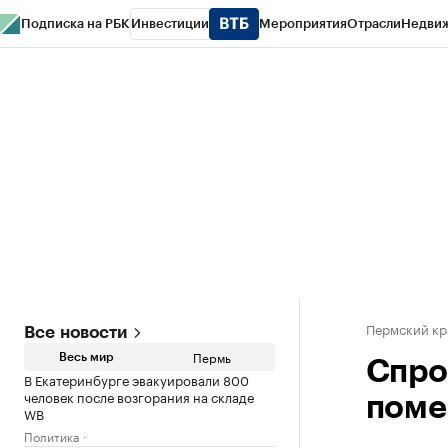
Подписка на РБК
Инвестиции
Мероприятия
Отрасли
Недви
РБК Курсы
РБК Life
Тренды
Визионеры
Национальные проекты
Горо
Спецпроекты СПб
Конференции СПб
Спецпроекты
Проверка конт
Пермский кр
Все новости
Пермь
Весь мир
Спро
В Екатеринбурге эвакуировали 800
человек после возгорания на складе
поме
WB
Политика