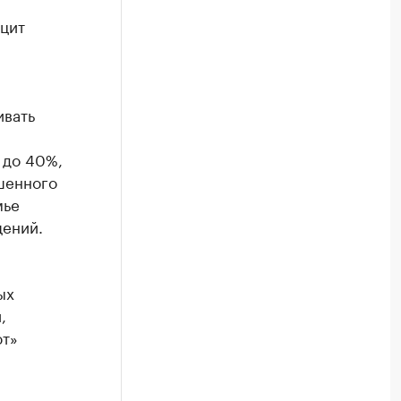
ицит
ивать
 до 40%,
ышенного
мье
щений.
ых
,
ют»