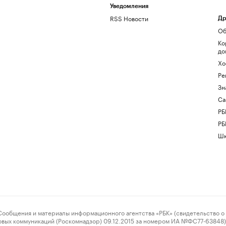
Уведомления
RSS Новости
Др
Об
Ко
до
Хо
Ре
Зн
Са
РБ
РБ
Шк
ения и материалы информационного агентства «РБК» (свидетельство о 
овых коммуникаций (Роскомнадзор) 09.12.2015 за номером ИА №ФС77-63848) 