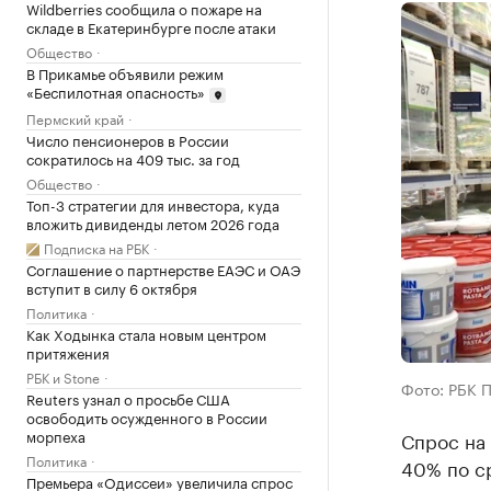
Wildberries сообщила о пожаре на
складе в Екатеринбурге после атаки
Общество
В Прикамье объявили режим
«Беспилотная опасность»
Пермский край
Число пенсионеров в России
сократилось на 409 тыс. за год
Общество
Топ-3 стратегии для инвестора, куда
вложить дивиденды летом 2026 года
Подписка на РБК
Соглашение о партнерстве ЕАЭС и ОАЭ
вступит в силу 6 октября
Политика
Как Ходынка стала новым центром
притяжения
РБК и Stone
Фото: РБК 
Reuters узнал о просьбе США
освободить осужденного в России
морпеха
Спрос на
Политика
40% по с
Премьера «Одиссеи» увеличила спрос