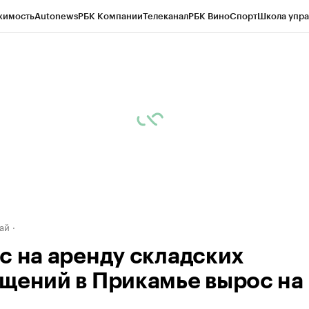
жимость
Autonews
РБК Компании
Телеканал
РБК Вино
Спорт
Школа упра
д
Стиль
Крипто
РБК Бизнес-среда
Дискуссионный клуб
Исследования
К
рагентов
Политика
Экономика
Бизнес
Технологии и медиа
Финансы
Рын
ай
с на аренду складских
щений в Прикамье вырос на