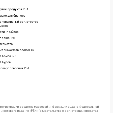
угие продукты РБК
лако для бизнеса
рпоративный регистратор
менов
стинг сайтов
г.решения
акомства
йт знакомств podbor.ru
К Компании
К Курсы
ола управления РБК
регистрации средства массовой информации выдано Федеральной
и сетевого издания «РБК» (свидетельство о регистрации средства