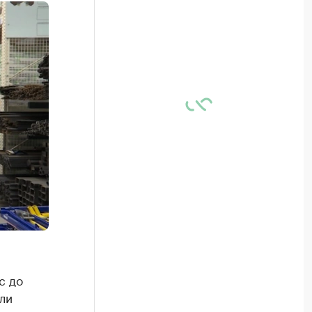
с до
ли