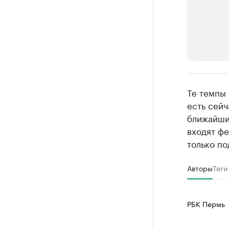
РБК Компан
Те темпы
Крупные
есть сейч
ближайшие
Найдите и про
входят ф
только по
Авторы
Теги
РБК Пермь