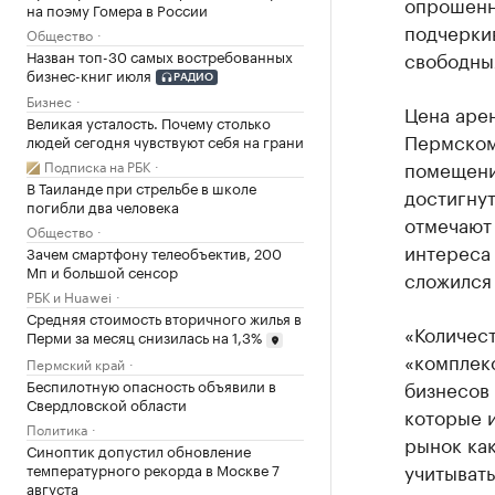
опрошенн
на поэму Гомера в России
подчеркив
Общество
Назван топ-30 самых востребованных
свободны
бизнес-книг июля
РАДИО
Бизнес
Цена арен
Великая усталость. Почему столько
Пермском 
людей сегодня чувствуют себя на грани
помещени
Подписка на РБК
В Таиланде при стрельбе в школе
достигнут
погибли два человека
отмечают 
Общество
интереса 
Зачем смартфону телеобъектив, 200
Мп и большой сенсор
сложился
РБК и Huawei
Средняя стоимость вторичного жилья в
«Количест
Перми за месяц снизилась на 1,3%
«комплекс
Пермский край
Беспилотную опасность объявили в
бизнесов 
Свердловской области
которые 
Политика
рынок как
Синоптик допустил обновление
учитыват
температурного рекорда в Москве 7
августа