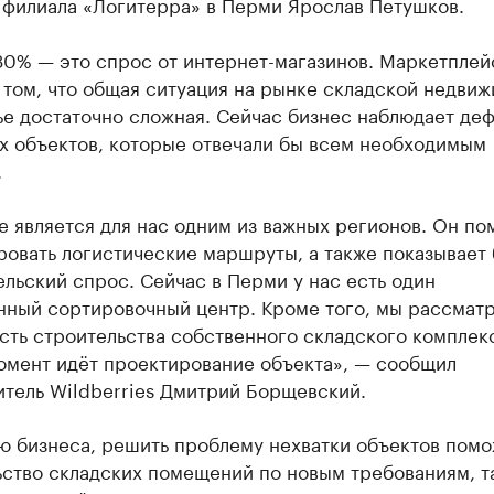
 филиала «Логитерра» в Перми Ярослав Петушков.
30% — это спрос от интернет-магазинов. Маркетплей
 том, что общая ситуация на рынке складской недви
ье достаточно сложная. Сейчас бизнес наблюдает де
х объектов, которые отвечали бы всем необходимым
.
 является для нас одним из важных регионов. Он по
ровать логистические маршруты, а также показывает
льский спрос. Сейчас в Перми у нас есть один
нный сортировочный центр. Кроме того, мы рассмат
ть строительства собственного складского комплекс
омент идёт проектирование объекта», — сообщил
итель Wildberries Дмитрий Борщевский.
ю бизнеса, решить проблему нехватки объектов помо
ство складских помещений по новым требованиям, та