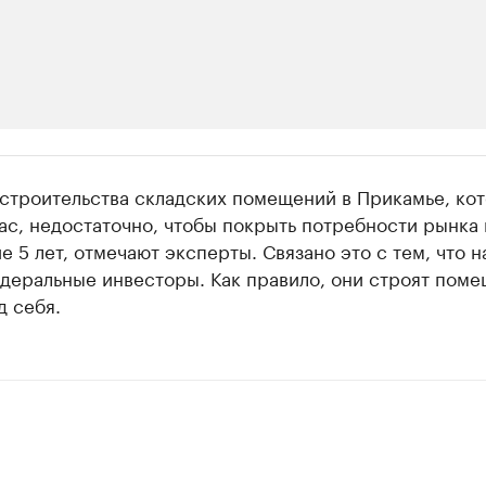
ии
 строительства складских помещений в Прикамье, ко
 организации в нефтегазовой промышленно
ас, недостаточно, чтобы покрыть потребности рынка 
 5 лет, отмечают эксперты. Связано это с тем, что н
верьте данные в каталоге
едеральные инвесторы. Как правило, они строят пом
д себя.