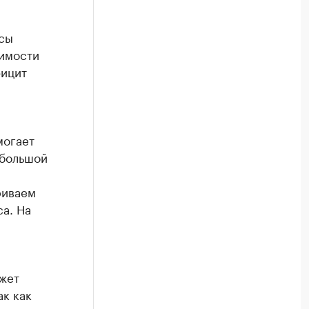
сы
жимости
фицит
могает
 большой
риваем
а. На
жет
к как