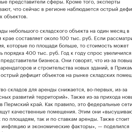
ые представители сферы. Кроме того, эксперты
ают, что сейчас в регионе наблюдается острый деф
х объектов.
ды небольшого складского объекта на один месяц в
крае составляет около 100 тыс. руб. Если рассматр
я, которые по площади больше, то стоимость может
ь порядка 400 тыс. руб. Год к году спрос увеличился
представители бизнеса. Они говорят, что из-за пов
арендаторов и строительства новых зданий, в Прика
 острый дефицит объектов на рынке складских поме
во складов для аренды снижается, во-первых, из-за
ных развитий территорий». Также из-за прихода нов
в Пермский край. Как правило, это федеральные сети
ищут качественные помещения. Этим они «высушива
 по площадям, так и по ставкам аренды. Также стоит
ь инфляцию и экономические факторы», — поделился