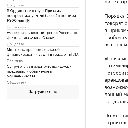
директор
Общество
В Ординском округе Прикамья
Порядка 
построят модульный бассейн почти за
₽300 млн
говорят о
Пермский край
в Прикам
Умерла заслуженный тренер России по
свободны
фехтованию Фаина Саевич
запросам
Общество
Минтранс предложил способ
финансирования защиты трасс от БПЛА
«Прикамье
Политика
оптимизи
Супруге главы издательства «Джем»
предъявили обвинение в
потребите
мошенничестве
арендова
Общество
возможнос
данный м
Загрузить еще
представ
По мнени
строитель