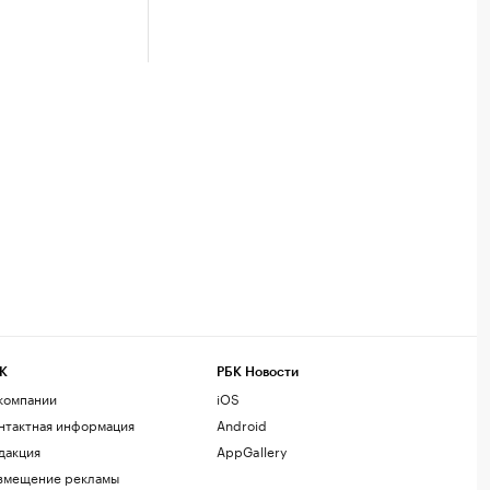
К
РБК Новости
компании
iOS
нтактная информация
Android
дакция
AppGallery
змещение рекламы