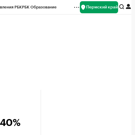
Пермский край
вления РБК
РБК Образование
редитные рейтинги
Франшизы
Газета
ок наличной валюты
 40%