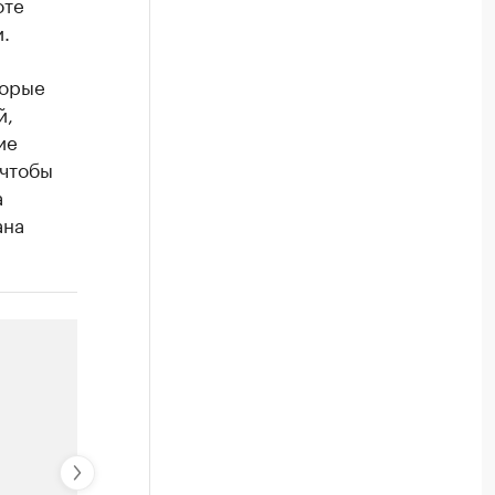
оте
.
торые
й,
ие
 чтобы
а
ана