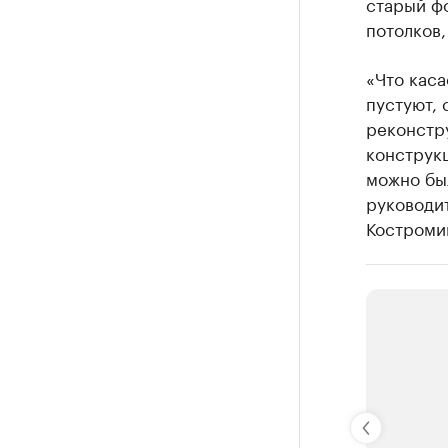
старый фо
потолков
«Что каса
пустуют,
реконстр
конструк
можно бы
руководи
Костроми