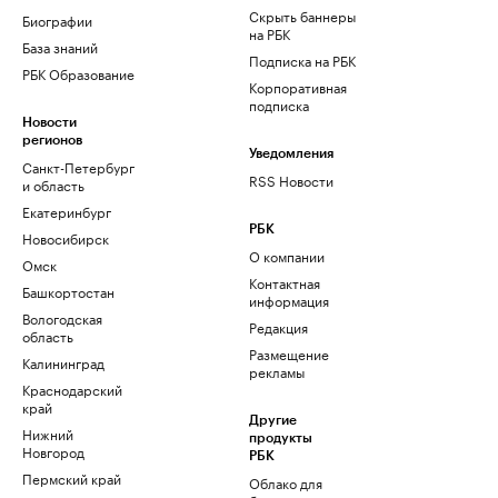
Скрыть баннеры
Биографии
на РБК
База знаний
Подписка на РБК
РБК Образование
Корпоративная
подписка
Новости
регионов
Уведомления
Санкт-Петербург
RSS Новости
и область
Екатеринбург
РБК
Новосибирск
О компании
Омск
Контактная
Башкортостан
информация
Вологодская
Редакция
область
Размещение
Калининград
рекламы
Краснодарский
край
Другие
Нижний
продукты
Новгород
РБК
Пермский край
Облако для