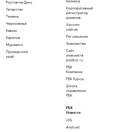
бизнеса
Ростов-на-Дону
Корпоративный
Татарстан
регистратор
Тюмень
доменов
Черноземье
Хостинг
сайтов
Кавказ
Рег.решения
Карелия
Знакомства
Мурманск
Сайт
Приморский
знакомств
край
podbor.ru
РБК
Компании
РБК Курсы
Школа
управления
РБК
РБК
Новости
iOS
Android