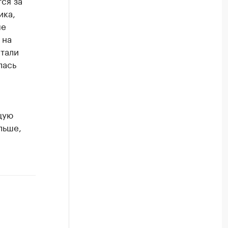
ся за
ика,
ые
 на
тали
лась
щую
льше,