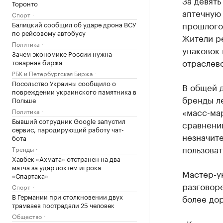
За девять
Торонто
аптечную 
Спорт
прошлого 
Балицкий сообщил об ударе дрона ВСУ
по рейсовому автобусу
Жители ре
Политика
упаковок 
Зачем экономике России нужна
отраслев
товарная биржа
РБК и Петербургская Биржа
Посольство Украины сообщило о
В общей 
повреждении украинского памятника в
бренды ле
Польше
«масс-мар
Политика
Бывший сотрудник Google запустил
сравнени
сервис, пародирующий работу чат-
незначите
бота
пользова
Тренды
Хавбек «Ахмата» отстранен на два
матча за удар локтем игрока
Мастер-ун
«Спартака»
разговоре
Спорт
В Германии при столкновении двух
более до
трамваев пострадали 25 человек
Общество