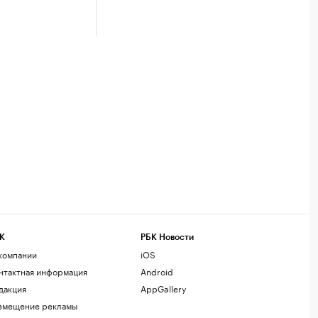
К
РБК Новости
компании
iOS
нтактная информация
Android
дакция
AppGallery
змещение рекламы