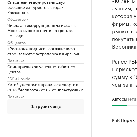
«Клиенты 
Спасатели эвакуировали двух
российских туристов в горах
лучшим, п
Казахстана
которая у
Общество
фирмы, ко
Число антикоррупционных исков в
рынке поя
Москве выросло почти на треть за
полгода
покупать 
Общество
Вероника
«Росатом» подписал соглашение о
строительстве ветропарка в Киргизии
Ранее РБ
Политика
Семь признаков успешного бизнес-
Пермског
центра
сумму в 1
РБК и Upside
чем за ан
Китай ужесточил правила экспорта в
США беспилотников и комплектующих
Политика
Авторы
Теги
Загрузить еще
РБК Пермь