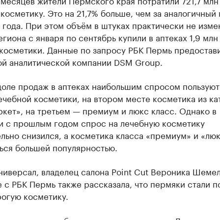
 месяцев жители Пермского края потратили 721,7 млн 
косметику. Это на 21,7% больше, чем за аналогичный
года. При этом объём в штуках практически не изме
гиона с января по сентябрь купили в аптеках 1,9 млн
косметики. Данные по запросу РБК Пермь предостави
ой аналитической компании DSM Group.
доле продаж в аптеках наибольшим спросом пользуют
чебной косметики, на втором месте косметика из ка
кет», на третьем — премиум и люкс класс. Однако в
и с прошлым годом спрос на лечебную косметику
льно снизился, а косметика класса «премиум» и «люк
ться большей популярностью.
иверсал, владелец салона Point Cut Вероника Шемел
 с РБК Пермь также рассказала, что пермяки стали п
рогую косметику.