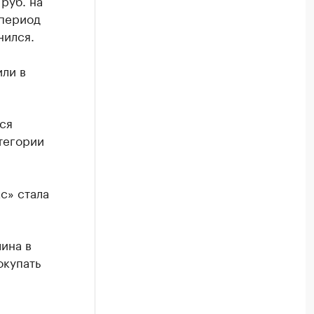
руб. на
 период
нился.
ли в
ся
тегории
с» стала
ина в
окупать