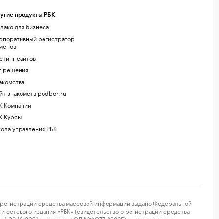
угие продукты РБК
лако для бизнеса
рпоративный регистратор
менов
стинг сайтов
г.решения
акомства
йт знакомств podbor.ru
К Компании
К Курсы
ола управления РБК
регистрации средства массовой информации выдано Федеральной
и сетевого издания «РБК» (свидетельство о регистрации средства
ор) 03.12.2021 за номером ЭЛ №ФС77-82385) сопровождаются