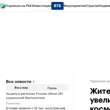
Подписка на РБК
Инвестиции
Мероприятия
Отрасли
Недви
РБК Курсы
РБК Life
Тренды
Визионеры
Национальные проекты
Горо
Спецпроекты СПб
Конференции СПб
Спецпроекты
Проверка конт
Пермский кр
Все новости
Пермь
Весь мир
Жите
За день в регионах России сбили 281
украинский беспилотник
увел
Политика
В Киеве заявили о 16 тыс. иностранцев
косм