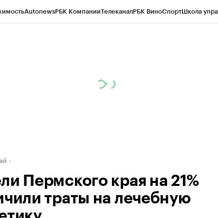
жимость
Autonews
РБК Компании
Телеканал
РБК Вино
Спорт
Школа упра
д
Стиль
Крипто
РБК Бизнес-среда
Дискуссионный клуб
Исследования
К
рагентов
Политика
Экономика
Бизнес
Технологии и медиа
Финансы
Рын
ай
ли Пермского края на 21%
ичили траты на лечебную
етику