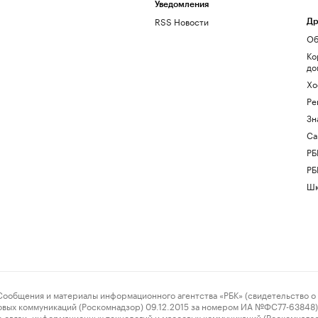
Уведомления
RSS Новости
Др
Об
Ко
до
Хо
Ре
Зн
Са
РБ
РБ
Шк
ения и материалы информационного агентства «РБК» (свидетельство о 
овых коммуникаций (Роскомнадзор) 09.12.2015 за номером ИА №ФС77-63848) 
 связи, информационных технологий и массовых коммуникаций (Роскомнадз