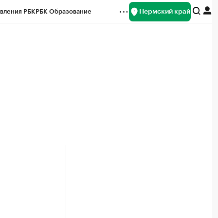
Пермский край
вления РБК
РБК Образование
редитные рейтинги
Франшизы
Газета
ок наличной валюты