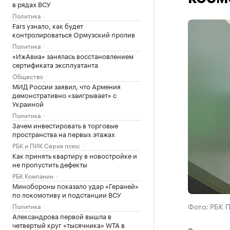
в рядах ВСУ
Политика
Fars узнало, как будет
контролироваться Ормузский пролив
Политика
«ИжАвиа» занялась восстановлением
сертификата эксплуатанта
Общество
МИД России заявил, что Армения
демонстративно «заигрывает» с
Украиной
Политика
Зачем инвестировать в торговые
пространства на первых этажах
РБК и ПИК Серия плюс
Как принять квартиру в новостройке и
не пропустить дефекты
РБК Компании
Минобороны показало удар «Гераней»
по локомотиву и подстанции ВСУ
Фото: РБК 
Политика
Александрова первой вышла в
четвертый круг «тысячника» WTA в