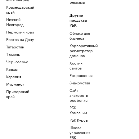
рекламы
Краснодарский
край
Другие
Нижний
продукты
Новгород
РБК
Пермский край
Облако для
бизнеса
Ростов-на-Дону
Корпоративный
Татарстан
регистратор
Тюмень
доменов
Черноземье
Хостинг
сайтов
Кавказ
Рег.решения
Карелия
Знакомства
Мурманск
Сайт
Приморский
знакомств
край
podbor.ru
РБК
Компании
РБК Курсы
Школа
управления
РБК