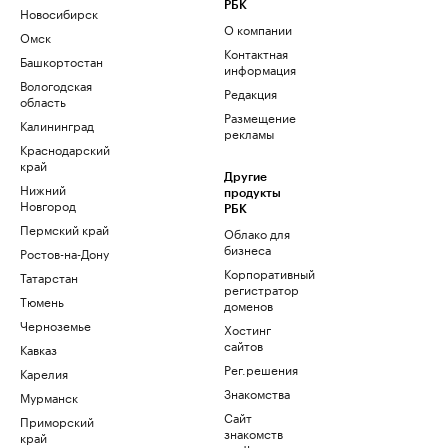
РБК
Новосибирск
О компании
Омск
Контактная
Башкортостан
информация
Вологодская
Редакция
область
Размещение
Калининград
рекламы
Краснодарский
край
Другие
Нижний
продукты
Новгород
РБК
Пермский край
Облако для
бизнеса
Ростов-на-Дону
Корпоративный
Татарстан
регистратор
Тюмень
доменов
Черноземье
Хостинг
сайтов
Кавказ
Рег.решения
Карелия
Знакомства
Мурманск
Сайт
Приморский
знакомств
край