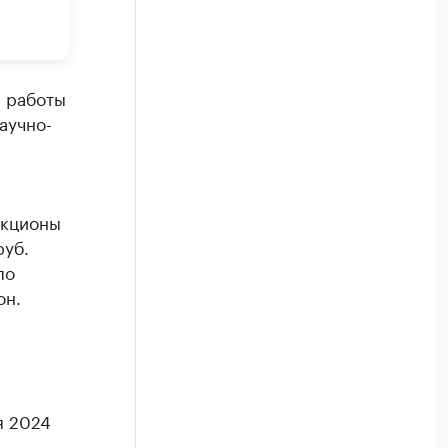
е работы
аучно-
кционы
руб.
по
он.
я 2024