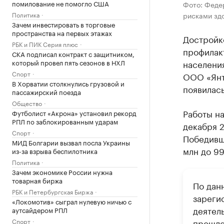
помилование не помогло США
Фото: Феде
Политика
рисками зд
Зачем инвестировать в торговые
пространства на первых этажах
Достройк
РБК и ПИК Серия плюс
профилак
СКА подписал контракт с защитником,
который провел пять сезонов в НХЛ
населени
Спорт
ООО «Янт
В Хорватии столкнулись грузовой и
появилась
пассажирский поезда
Общество
Работы н
Футболист «Акрона» установил рекорд
РПЛ по заблокированным ударам
декабря 2
Спорт
Победивш
МИД Болгарии вызвал посла Украины
млн до 99
из-за взрыва беспилотника
Политика
Зачем экономике России нужна
товарная биржа
По дан
РБК и Петербургская Биржа
зареги
«Локомотив» сыграл нулевую ничью с
деятел
аутсайдером РПЛ
Спорт
прошло