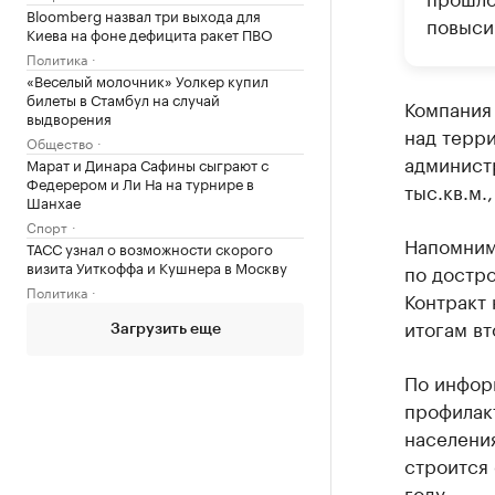
Bloomberg назвал три выхода для
повыси
Киева на фоне дефицита ракет ПВО
Политика
«Веселый молочник» Уолкер купил
билеты в Стамбул на случай
Компания
выдворения
над терри
Общество
администр
Марат и Динара Сафины сыграют с
Федерером и Ли На на турнире в
тыс.кв.м.
Шанхае
Спорт
Напомним
ТАСС узнал о возможности скорого
визита Уиткоффа и Кушнера в Москву
по достро
Политика
Контракт 
итогам вт
Загрузить еще
По инфор
профилак
населения
строится 
году.