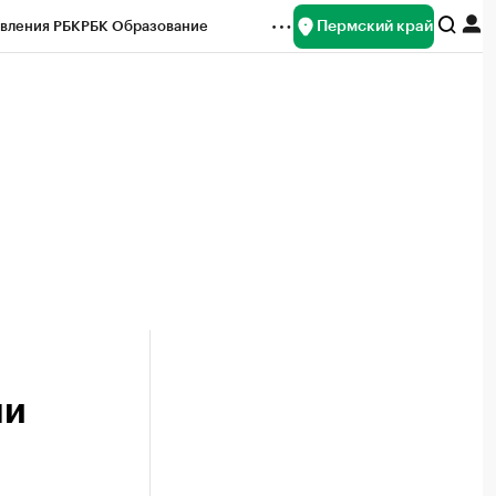
Пермский край
вления РБК
РБК Образование
редитные рейтинги
Франшизы
Газета
ок наличной валюты
ми