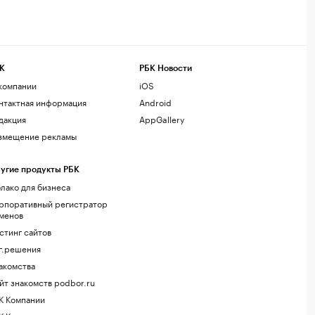
К
РБК Новости
компании
iOS
нтактная информация
Android
дакция
AppGallery
змещение рекламы
угие продукты РБК
лако для бизнеса
рпоративный регистратор
менов
стинг сайтов
г.решения
акомства
йт знакомств podbor.ru
К Компании