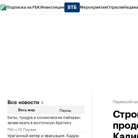
Подписка на РБК
Инвестиции
Мероприятия
Отрасли
Недви
РБК Курсы
РБК Life
Тренды
Визионеры
Национальные проекты
Горо
Спецпроекты СПб
Конференции СПб
Спецпроекты
Проверка конт
Пермский кр
Все новости
Пермь
Весь мир
Стро
Киты, тундра и космические пейзажи:
зачем ехать в восточную Арктику
прод
РБК и УК Первая
Ураганный ветер и эвакуация. Кадры
Кали