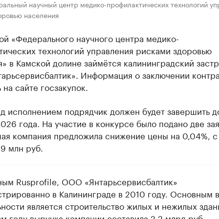
ральный научный центр медико-профилактических технологий уп
оровью населения
ой «Федерального научного центра медико-
тических технологий управления рисками здоровью
я» в Камской долине займётся калининградский заст
арьсервисбалтик». Информация о заключении контра
 на сайте госзакупок.
ад исполнением подрядчик должен будет завершить д
026 года. На участие в конкурсе было подано две зая
ая компания предложила снижение цены на 0,04%, с
9 млн руб.
ным Rusprofile, ООО «Янтарьсервисбалтик»
стрированно в Калининграде в 2010 году. Основным 
ьности является строительство жилых и нежилых здан
м году выручка компании составила 2,2 млрд руб.,