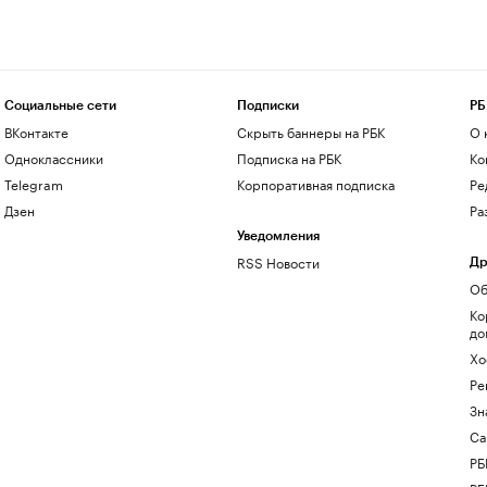
Социальные сети
Подписки
РБ
ВКонтакте
Скрыть баннеры на РБК
О 
Одноклассники
Подписка на РБК
Ко
Telegram
Корпоративная подписка
Ре
Дзен
Ра
Уведомления
RSS Новости
Др
Об
Ко
до
Хо
Ре
Зн
Са
РБ