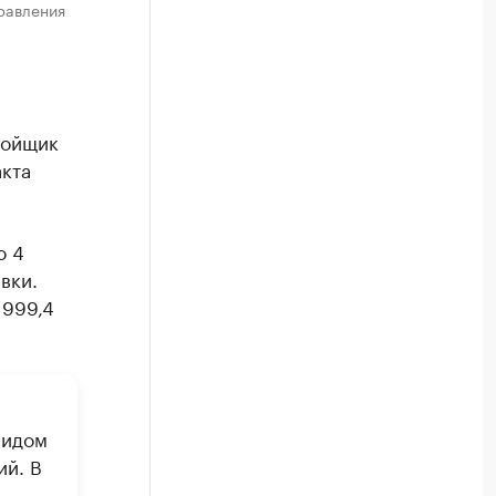
равления
ройщик
кта
о 4
вки.
 999,4
видом
ий. В