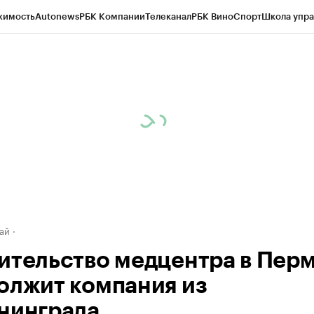
жимость
Autonews
РБК Компании
Телеканал
РБК Вино
Спорт
Школа упра
д
Стиль
Крипто
РБК Бизнес-среда
Дискуссионный клуб
Исследования
К
рагентов
Политика
Экономика
Бизнес
Технологии и медиа
Финансы
Рын
ай
ительство медцентра в Пер
олжит компания из
нинграда