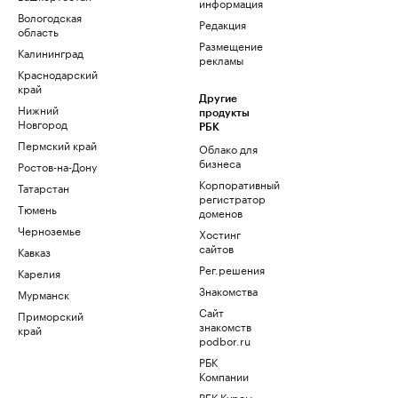
информация
Вологодская
Редакция
область
Размещение
Калининград
рекламы
Краснодарский
край
Другие
Нижний
продукты
Новгород
РБК
Пермский край
Облако для
бизнеса
Ростов-на-Дону
Корпоративный
Татарстан
регистратор
Тюмень
доменов
Черноземье
Хостинг
сайтов
Кавказ
Рег.решения
Карелия
Знакомства
Мурманск
Сайт
Приморский
знакомств
край
podbor.ru
РБК
Компании
РБК Курсы