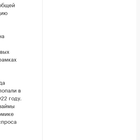
 общей
цию
на
овых
рамках
да
попали в
22 году.
 займы
омике
спроса