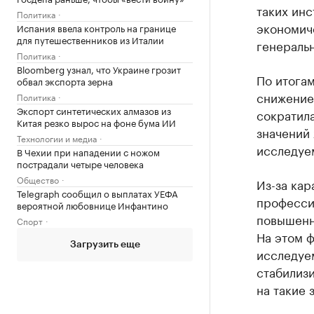
таких ин
Политика
экономич
Испания ввела контроль на границе
для путешественников из Италии
генераль
Политика
Bloomberg узнал, что Украине грозит
По итогам
обвал экспорта зерна
снижение 
Политика
Экспорт синтетических алмазов из
сократила
Китая резко вырос на фоне бума ИИ
значений
Технологии и медиа
исследуе
В Чехии при нападении с ножом
пострадали четыре человека
Общество
Из-за кар
Telegraph сообщил о выплатах УЕФА
профессий
вероятной любовнице Инфантино
повышенну
Спорт
На этом ф
Загрузить еще
исследуе
стабилизи
на такие 