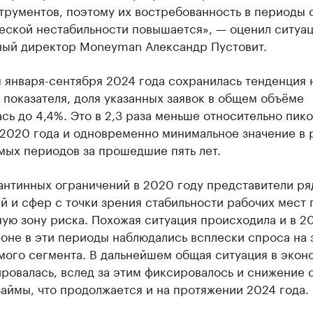
струментов, поэтому их востребованность в периоды
еской нестабильности повышается», — оценил ситуа
ный директор Moneyman Александр Пустовит.
 января-сентября 2024 года сохранилась тенденция 
показателя, доля указанных заявок в общем объёме
сь до 4,4%. Это в 2,3 раза меньше относительно пик
 2020 года и одновременно минимальное значение в 
мых периодов за прошедшие пять лет.
антинных ограничений в 2020 году представители ря
 и сфер с точки зрения стабильности рабочих мест 
ю зону риска. Похожая ситуация происходила и в 20
оне в эти периоды наблюдались всплески спроса на
мого сегмента. В дальнейшем общая ситуация в экон
ровалась, вслед за этим фиксировалось и снижение 
займы, что продолжается и на протяжении 2024 года.