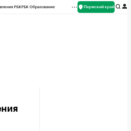
Пермский край
вления РБК
РБК Образование
редитные рейтинги
Франшизы
Газета
ок наличной валюты
ения