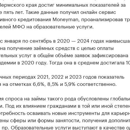
Пермского края достиг минимальных показателей за
 пять лет. Такие данные получил онлайн сервис
тивного кредитования Moneyman, проанализировав т
телей МФО на образовательные услуги.
с января по сентябрь в 2020 — 2024 годах наивысша
на получение заёмных средств с целью оплаты
ельных услуг в общём объёме заявок зафиксирована 
демии в 2020 году. Тогда она в среднем достигала 1
чных периодах 2021, 2022 и 2023 годов показатель
 на отметках 6,6%, 8,5% и 5,9% соответственно.
ия спроса на займы такого рода обусловлены глобал
. Под их влиянием гражданами в той или иной степе
отребность осваивать новые инструменты для карьер
мены сферы или формы занятости, получения дополни
 пр. Образовательные услуги выступают в качестве о