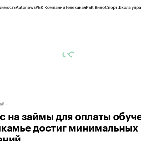
жимость
Autonews
РБК Компании
Телеканал
РБК Вино
Спорт
Школа упра
д
Стиль
Крипто
РБК Бизнес-среда
Дискуссионный клуб
Исследования
К
рагентов
Политика
Экономика
Бизнес
Технологии и медиа
Финансы
Рын
ай
с на займы для оплаты обуч
икамье достиг минимальных
ений