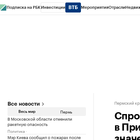
Подписка на РБК
Инвестиции
Мероприятия
Отрасли
Недви
РБК Курсы
РБК Life
Тренды
Визионеры
Национальные проекты
Горо
Спецпроекты СПб
Конференции СПб
Спецпроекты
Проверка конт
Пермский кр
Все новости
Пермь
Весь мир
Спро
В Московской области отменили
ракетную опасность
в Пр
Политика
Мэр Киева сообщил о пожарах после
знач