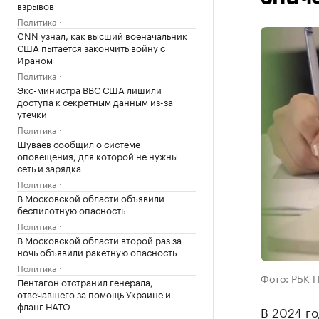
взрывов
Политика
CNN узнал, как высший военачальник
США пытается закончить войну с
Ираном
Политика
Экс-министра ВВС США лишили
доступа к секретным данным из-за
утечки
Политика
Шуваев сообщил о системе
оповещения, для которой не нужны
сеть и зарядка
Политика
В Московской области объявили
беспилотную опасность
Политика
В Московской области второй раз за
ночь объявили ракетную опасность
Политика
Фото: РБК 
Пентагон отстранил генерала,
отвечавшего за помощь Украине и
фланг НАТО
В 2024 го