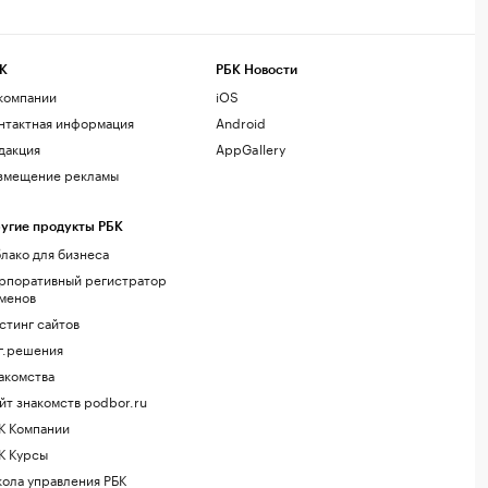
К
РБК Новости
компании
iOS
нтактная информация
Android
дакция
AppGallery
змещение рекламы
угие продукты РБК
лако для бизнеса
рпоративный регистратор
менов
стинг сайтов
г.решения
акомства
йт знакомств podbor.ru
К Компании
К Курсы
ола управления РБК