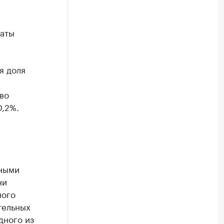
раты
я доля
во
0,2%.
ьными
ни
ного
тельных
дного из