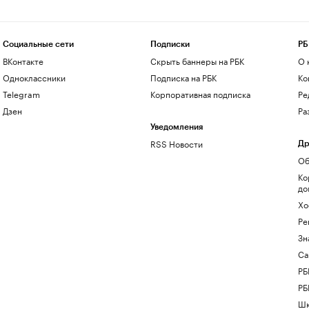
Социальные сети
Подписки
РБ
ВКонтакте
Скрыть баннеры на РБК
О 
Одноклассники
Подписка на РБК
Ко
Telegram
Корпоративная подписка
Ре
Дзен
Ра
Уведомления
RSS Новости
Др
Об
Ко
до
Хо
Ре
Зн
Са
РБ
РБ
Шк