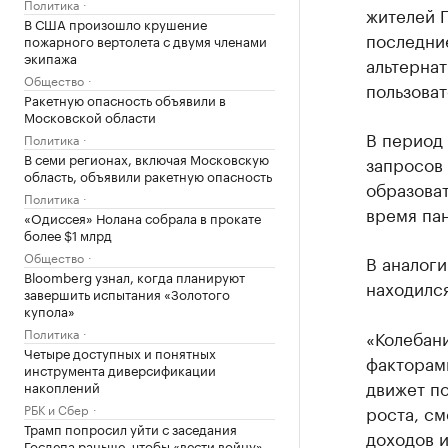
Политика
жителей 
В США произошло крушение
последние
пожарного вертолета с двумя членами
экипажа
альтерна
Общество
пользова
Ракетную опасность объявили в
Московской области
В период 
Политика
В семи регионах, включая Московскую
запросов 
область, объявили ракетную опасность
образоват
Политика
время пан
«Одиссея» Нолана собрала в прокате
более $1 млрд
Общество
В аналоги
Bloomberg узнал, когда планируют
находился
завершить испытания «Золотого
купола»
Политика
«Колебан
Четыре доступных и понятных
факторами
инструмента диверсификации
движет п
накоплений
РБК и Сбер
роста, с
Трамп попросил уйти с заседания
доходов и
Госдепа раньше, чтобы «вести войну»