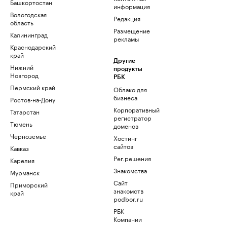
Башкортостан
информация
Вологодская
Редакция
область
Размещение
Калининград
рекламы
Краснодарский
край
Другие
Нижний
продукты
Новгород
РБК
Пермский край
Облако для
бизнеса
Ростов-на-Дону
Корпоративный
Татарстан
регистратор
Тюмень
доменов
Черноземье
Хостинг
сайтов
Кавказ
Рег.решения
Карелия
Знакомства
Мурманск
Сайт
Приморский
знакомств
край
podbor.ru
РБК
Компании