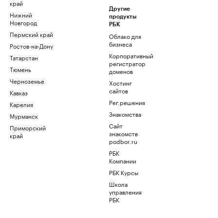
край
Другие
Нижний
продукты
Новгород
РБК
Пермский край
Облако для
бизнеса
Ростов-на-Дону
Корпоративный
Татарстан
регистратор
Тюмень
доменов
Черноземье
Хостинг
сайтов
Кавказ
Рег.решения
Карелия
Знакомства
Мурманск
Сайт
Приморский
знакомств
край
podbor.ru
РБК
Компании
РБК Курсы
Школа
управления
РБК