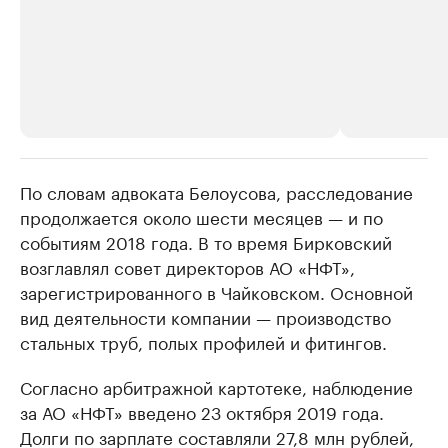
По словам адвоката Белоусова, расследование
РБК Компании
РБК Компании
продолжается около шести месяцев — и по
Крупнейшие производители и
Страховые к
событиям 2018 года. В то время Бирковский
продавцы медийной продукции
присутствую
возглавлял совет директоров АО «НФТ»,
Ознакомьтесь с информацией в каталоге
Посмотрите в ката
зарегистрированного в Чайковском. Основной
вид деятельности компании — производство
стальных труб, полых профилей и фитингов.
Согласно арбитражной картотеке, наблюдение
за АО «НФТ» введено 23 октября 2019 года.
Долги по зарплате составляли 27,8 млн рублей,