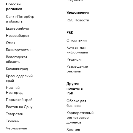
Новости
регионов
Уведомления
Санкт-Петербург
RSS Новости
и область
Екатеринбург
РБК
Новосибирск
О компании
Омск
Контактная
Башкортостан
информация
Вологодская
Редакция
область
Размещение
Калининград
рекламы
Краснодарский
край
Другие
Нижний
продукты
Новгород
РБК
Пермский край
Облако для
бизнеса
Ростов-на-Дону
Корпоративный
Татарстан
регистратор
Тюмень
доменов
Черноземье
Хостинг