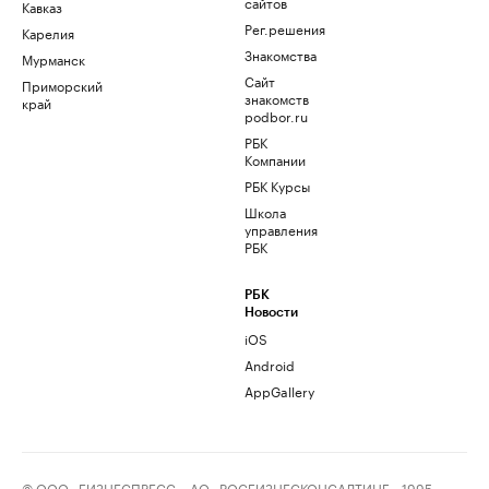
сайтов
Кавказ
Рег.решения
Карелия
Знакомства
Мурманск
Сайт
Приморский
знакомств
край
podbor.ru
РБК
Компании
РБК Курсы
Школа
управления
РБК
РБК
Новости
iOS
Android
AppGallery
© ООО «БИЗНЕСПРЕСС», АО «РОСБИЗНЕСКОНСАЛТИНГ», 1995–