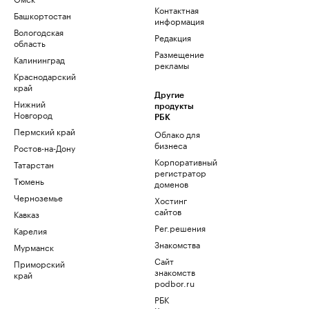
Контактная
Башкортостан
информация
Вологодская
Редакция
область
Размещение
Калининград
рекламы
Краснодарский
край
Другие
Нижний
продукты
Новгород
РБК
Пермский край
Облако для
бизнеса
Ростов-на-Дону
Корпоративный
Татарстан
регистратор
Тюмень
доменов
Черноземье
Хостинг
сайтов
Кавказ
Рег.решения
Карелия
Знакомства
Мурманск
Сайт
Приморский
знакомств
край
podbor.ru
РБК