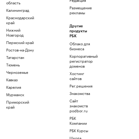
область
Размещение
Калининград
рекламы
Краснодарский
край
Другие
Нижний
продукты
Новгород
РБК
Пермский край
Облако для
бизнеса
Ростов-на-Дону
Корпоративный
Татарстан
регистратор
Тюмень
доменов
Черноземье
Хостинг
сайтов
Кавказ
Рег.решения
Карелия
Знакомства
Мурманск
Сайт
Приморский
знакомств
край
podbor.ru
РБК
Компании
РБК Курсы
Школа