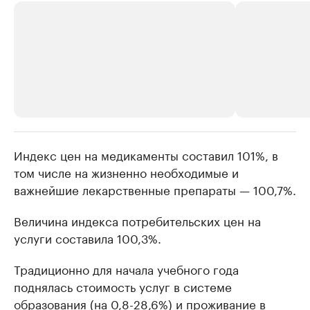
Индекс цен на медикаменты составил 101%, в
РБК Компании
РБК Компании
том числе на жизненно необходимые и
Крупные организации в
Крупнейшие
важнейшие лекарственные препараты — 100,7%.
нефтегазовой промышленности
недвижимос
Найдите и проверьте данные в каталоге
Посмотрите данные
Величина индекса потребительских цен на
услуги составила 100,3%.
Традиционно для начала учебного года
поднялась стоимость услуг в системе
образования (на 0,8-28,6%) и проживание в