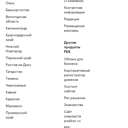
О компании
Омск
Контактная
Башкортостан
информация
Вологодская
Редакция
область
Размещение
Калининград
рекламы
Краснодарский
край
Другие
Нижний
продукты
Новгород
РБК
Пермский край
Облако для
бизнеса
Ростов-на-Дону
Корпоративный
Татарстан
регистратор
Тюмень
доменов
Черноземье
Хостинг
сайтов
Кавказ
Рег.решения
Карелия
Знакомства
Мурманск
Сайт
Приморский
знакомств
край
podbor.ru
РБК