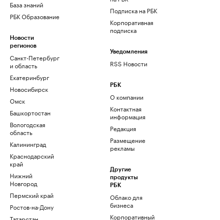
База знаний
Подписка на РБК
РБК Образование
Корпоративная
подписка
Новости
регионов
Уведомления
Санкт-Петербург
RSS Новости
и область
Екатеринбург
РБК
Новосибирск
О компании
Омск
Контактная
Башкортостан
информация
Вологодская
Редакция
область
Размещение
Калининград
рекламы
Краснодарский
край
Другие
Нижний
продукты
Новгород
РБК
Пермский край
Облако для
бизнеса
Ростов-на-Дону
Корпоративный
Татарстан