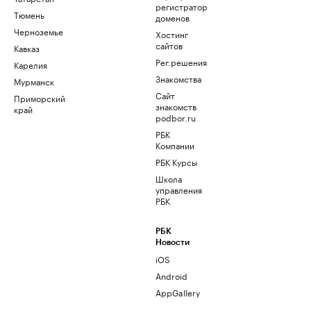
регистратор
Тюмень
доменов
Черноземье
Хостинг
сайтов
Кавказ
Рег.решения
Карелия
Знакомства
Мурманск
Сайт
Приморский
знакомств
край
podbor.ru
РБК
Компании
РБК Курсы
Школа
управления
РБК
РБК
Новости
iOS
Android
AppGallery