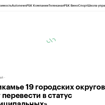
жимость
Autonews
РБК Компании
Телеканал
РБК Вино
Спорт
Школа упра
д
Стиль
Крипто
РБК Бизнес-среда
Дискуссионный клуб
Исследования
К
рагентов
Политика
Экономика
Бизнес
Технологии и медиа
Финансы
Рын
ай
икамье 19 городских округов
 перевести в статус
иципальных»