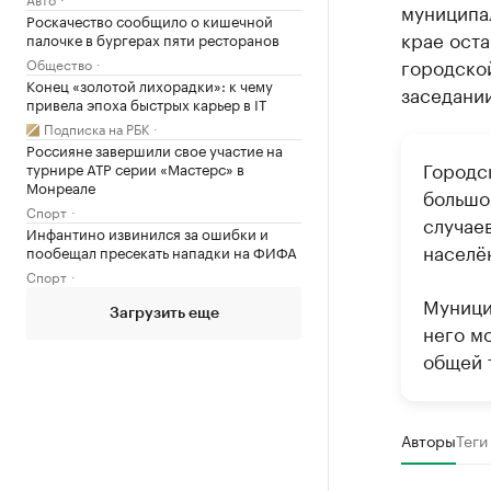
муниципал
Роскачество сообщило о кишечной
крае оста
палочке в бургерах пяти ресторанов
городской
Общество
Конец «золотой лихорадки»: к чему
заседании
привела эпоха быстрых карьер в IT
Подписка на РБК
Россияне завершили свое участие на
Городс
турнире ATP серии «Мастерс» в
Монреале
большо
Спорт
случае
Инфантино извинился за ошибки и
населё
пообещал пресекать нападки на ФИФА
Спорт
Муницип
Загрузить еще
него м
общей 
Авторы
Теги