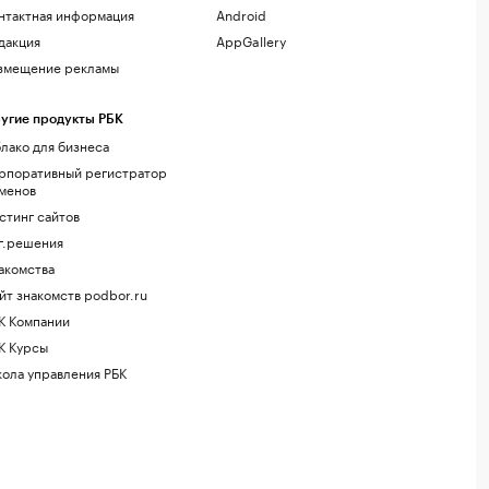
нтактная информация
Android
дакция
AppGallery
змещение рекламы
угие продукты РБК
лако для бизнеса
рпоративный регистратор
менов
стинг сайтов
г.решения
акомства
йт знакомств podbor.ru
К Компании
К Курсы
ола управления РБК