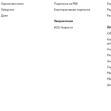
Одноклассники
Подписка на РБК
Ко
Telegram
Корпоративная подписка
Ре
Дзен
Ра
Уведомления
RSS Новости
Др
Об
Ко
до
Хо
Ре
Зн
Са
РБ
РБ
Шк