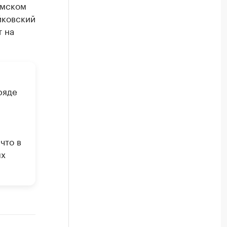
рмском
йковский
т на
ряде
что в
ых