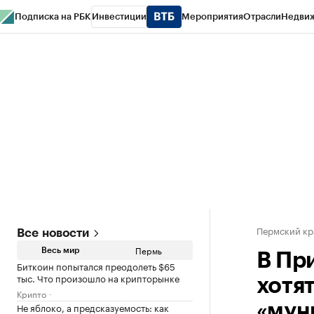
Подписка на РБК
Инвестиции
Мероприятия
Отрасли
Недви
РБК Курсы
РБК Life
Тренды
Визионеры
Национальные проекты
Горо
Спецпроекты СПб
Конференции СПб
Спецпроекты
Проверка конт
Пермский кр
Все новости
Пермь
Весь мир
В Пр
Биткоин попытался преодолеть $65
тыс. Что произошло на крипторынке
хотят
Крипто
Не яблоко, а предсказуемость: как
«мун