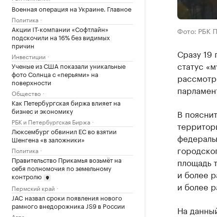
Военная операция на Украине. Главное
Политика
Акции IT-компании «Софтлайн»
Фото: РБК 
подскочили на 16% без видимых
причин
Сразу 19
Инвестиции
статус «м
Ученые из США показали уникальные
фото Солнца с «перьями» на
рассмотр
поверхности
парламен
Общество
Как Петербургская биржа влияет на
бизнес и экономику
В пояснит
РБК и Петербургская Биржа
территор
Люксембург обвинил ЕС во взятии
федеральн
Шенгена «в заложники»
городског
Политика
Правительство Прикамья возьмёт на
площадь 
себя полномочия по земельному
и более р
контролю
и более р
Пермский край
JAC назвал сроки появления нового
рамного внедорожника JS9 в России
На данный
Авто