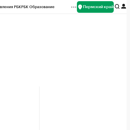
Пермский край
вления РБК
РБК Образование
редитные рейтинги
Франшизы
Газета
ок наличной валюты