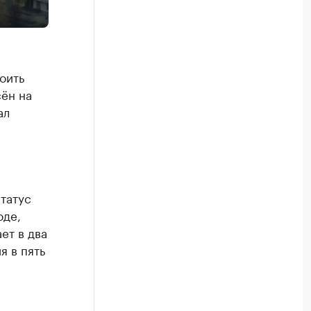
оить
ён на
ал
татус
оде,
ет в два
я в пять