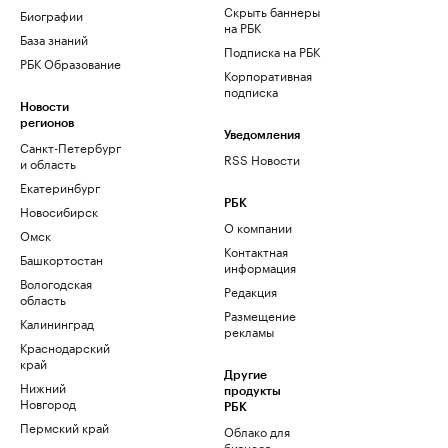
Скрыть баннеры
Биографии
на РБК
База знаний
Подписка на РБК
РБК Образование
Корпоративная
подписка
Новости
регионов
Уведомления
Санкт-Петербург
RSS Новости
и область
Екатеринбург
РБК
Новосибирск
О компании
Омск
Контактная
Башкортостан
информация
Вологодская
Редакция
область
Размещение
Калининград
рекламы
Краснодарский
край
Другие
Нижний
продукты
Новгород
РБК
Пермский край
Облако для
бизнеса