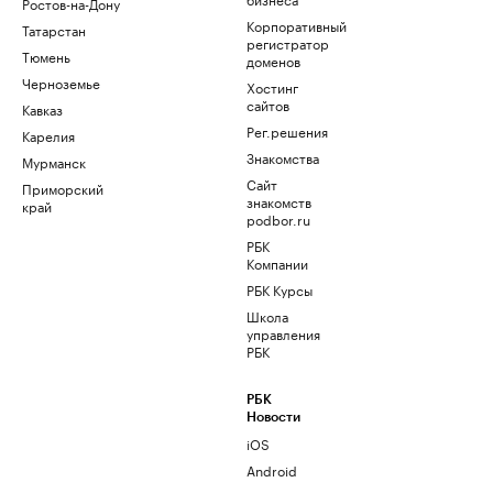
Ростов-на-Дону
Корпоративный
Татарстан
регистратор
Тюмень
доменов
Черноземье
Хостинг
сайтов
Кавказ
Рег.решения
Карелия
Знакомства
Мурманск
Сайт
Приморский
знакомств
край
podbor.ru
РБК
Компании
РБК Курсы
Школа
управления
РБК
РБК
Новости
iOS
Android