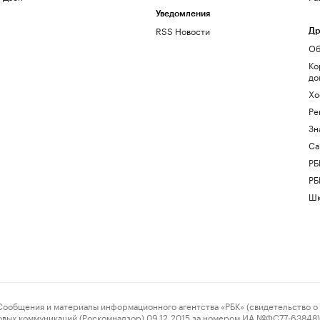
Уведомления
RSS Новости
Др
Об
Ко
до
Хо
Ре
Зн
Са
РБ
РБ
Шк
ения и материалы информационного агентства «РБК» (свидетельство о 
овых коммуникаций (Роскомнадзор) 09.12.2015 за номером ИА №ФС77-63848) 