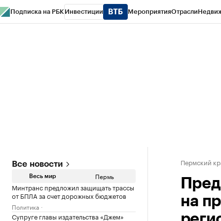
Подписка на РБК
Инвестиции
Мероприятия
Отрасли
Недви
РБК Курсы
РБК Life
Тренды
Визионеры
Национальные проекты
Горо
Спецпроекты СПб
Конференции СПб
Спецпроекты
Проверка конт
Пермский кр
Все новости
Пермь
Весь мир
Пред
Минтранс предложил защищать трассы
от БПЛА за счет дорожных бюджетов
на п
Политика
Супруге главы издательства «Джем»
реги