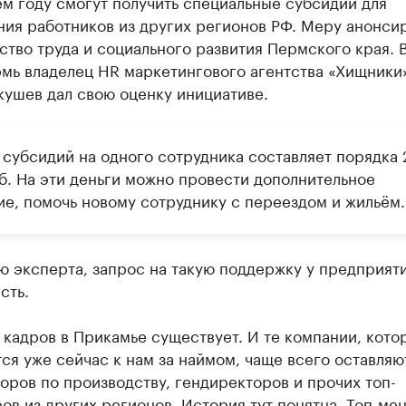
м году смогут получить специальные субсидии для
ния работников из других регионов РФ. Меру анонси
тво труда и социального развития Пермского края. 
рмь владелец HR маркетингового агентства «Хищники
кушев дал свою оценку инициативе.
 субсидий на одного сотрудника составляет порядка 
уб. На эти деньги можно провести дополнительное
ие, помочь новому сотруднику с переездом и жильём.
ю эксперта, запрос на такую поддержку у предприят
сть.
кадров в Прикамье существует. И те компании, кото
я уже сейчас к нам за наймом, чаще всего оставляю
оров по производству, гендиректоров и прочих топ-
в из других регионов. История тут понятна. Топ-ме