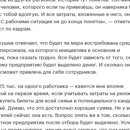
 человек, которого если ты привезёшь, он наверняка 
с тобой вдолгую. И все затраты, вложенные в него, о
 С рабочими ситуация не до конца понятна», — отмет
т по кадрам.
ушев отмечает, что будет ли мера востребована сре
персонала, на которого инициатива в основном и
а, пока сказать трудно. Все будет зависеть от того, с
му предприятию будет выделено денег. И сколько он
сможет привлечь для себя сотрудников.
5 тыс. на одного работника — кажется мне вполне
й на первое время, если учитывать затраты на рело
купить билеты для всей семьи и потенциального канд
ьё. Думаю, что это достаточно хорошая сумма. Не у в
елей сейчас она есть. Вопрос опять же в том, скольк
тное предприятие после отбора будет выделено. Усл
 на троих человек, или им дадут столько, что они смо