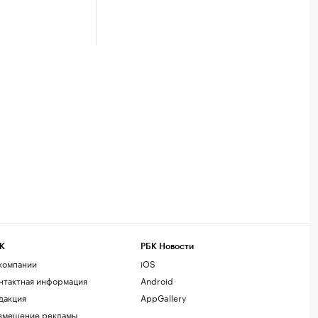
К
РБК Новости
компании
iOS
нтактная информация
Android
дакция
AppGallery
змещение рекламы