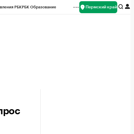
Пермский край
вления РБК
РБК Образование
редитные рейтинги
Франшизы
Газета
ок наличной валюты
прос