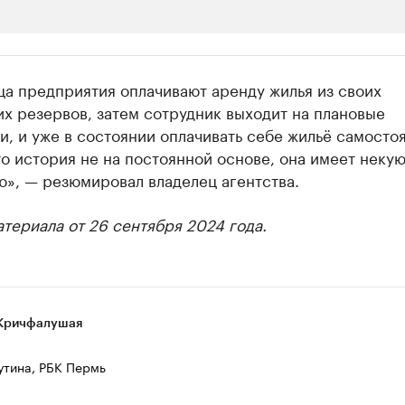
ии
ца предприятия оплачивают аренду жилья из своих
 организации в нефтегазовой промышленно
х резервов, затем сотрудник выходит на плановые
и, и уже в состоянии оплачивать себе жильё самостоя
верьте данные в каталоге
то история не на постоянной основе, она имеет неку
ю», — резюмировал владелец агентства.
териала от 26 сентября 2024 года.
Кричфалушая
утина, РБК Пермь