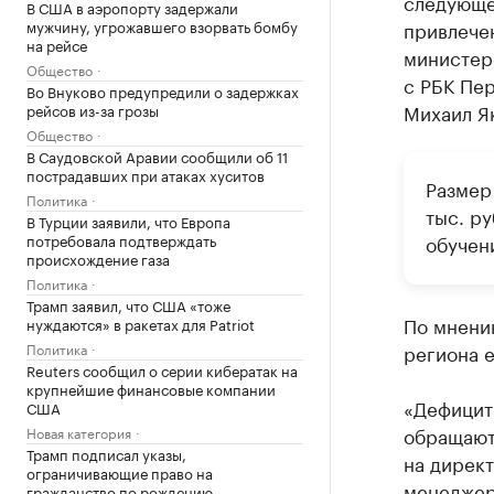
следующе
В США в аэропорту задержали
мужчину, угрожавшего взорвать бомбу
привлече
на рейсе
министерс
Общество
с РБК Пе
Во Внуково предупредили о задержках
Михаил Я
рейсов из-за грозы
Общество
В Саудовской Аравии сообщили об 11
пострадавших при атаках хуситов
Размер
Политика
тыс. р
В Турции заявили, что Европа
потребовала подтверждать
обучен
происхождение газа
Политика
Трамп заявил, что США «тоже
По мнени
нуждаются» в ракетах для Patriot
Политика
региона е
Reuters сообщил о серии кибератак на
крупнейшие финансовые компании
«Дефицит 
США
обращаютс
Новая категория
Трамп подписал указы,
на директ
ограничивающие право на
менеджеро
гражданство по рождению