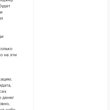
будет
ни
ил
ди
колько
о на эти
кацию.
идата,
сех
о денег
овно,
гут себе