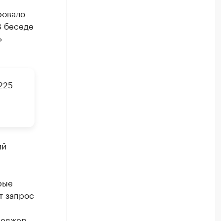
ровало
В беседе
»
225
ий
рые
т запрос
неджер