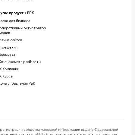
угие продукты РБК
лако для бизнеса
рпоративный регистратор
менов
стинг сайтов
г.решения
акомства
йт знакомств podbor.ru
К Компании
К Курсы
ола управления РБК
регистрации средства массовой информации выдано Федеральной
и сетевого издания «РБК» (свидетельство о регистрации средства