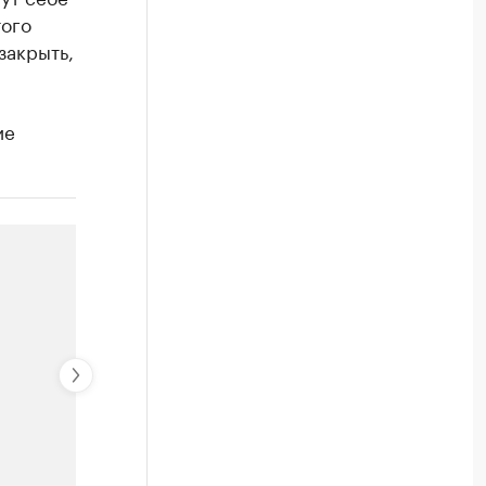
того
закрыть,
ие