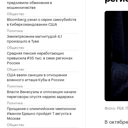
предъявили обвинение в
мошенничестве
Общество
Bloomberg узнал о серии самоубийств
в Киберкомандовании США
Политика
Землетрясение магнитудой 4,1
произошло в Туве
Общество
Средняя пенсия неработающих
превысила ₽35 тыс. в семи регионах
России
Общество
США ввели санкции в отношении
военного атташе Кубы в России
Политика
Власти Венесуэлы и оппозиция начали
переговоры спустя неделю задержки
Политика
Фото: РБК 
Прощание с олимпийским чемпионом
Иваном Едешко пройдет 7 августа в
Москве
В октябре
Общество