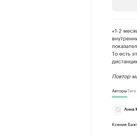
РБК Компан
«1-2 меся
Крупные
внутренни
показател
Найдите и про
То есть э
дистанци
Повтор ма
Авторы
Теги
Анна 
Ксения Баж