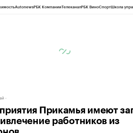
жимость
Autonews
РБК Компании
Телеканал
РБК Вино
Спорт
Школа упра
д
Стиль
Крипто
РБК Бизнес-среда
Дискуссионный клуб
Исследования
К
рагентов
Политика
Экономика
Бизнес
Технологии и медиа
Финансы
Рын
ай
приятия Прикамья имеют за
ривлечение работников из
онов