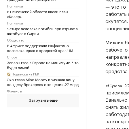
— это тот
Политика
В Пензенской области ввели план
работать 
«Ковер»
окупятся.
Политика
специалис
Четыре человека погибли при взрыве в
автобусе в Сирии
Общество
Михаил Як
В Африке поддержали Инфантино
рабочего 
после скандала с продажей прав ЧМ
направлен
Спорт
Запасы газа в Европе на минимуме. Что
конкретно
будет зимой
средства 
Подписка на РБК
Экс-глава Mind Money признала вину
«Сумма 22
по «делу брокеров» о хищении ₽7 млрд
Финансы
приемлемо
Банально 
Загрузить еще
снять жил
работодат
на конкре
хватит им