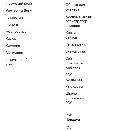
Пермский край
Облако для
бизнеса
Ростов-на-Дону
Корпоративный
Татарстан
регистратор
Тюмень
доменов
Черноземье
Хостинг
сайтов
Кавказ
Рег.решения
Карелия
Знакомства
Мурманск
Сайт
Приморский
знакомств
край
podbor.ru
РБК
Компании
РБК Курсы
Школа
управления
РБК
РБК
Новости
iOS