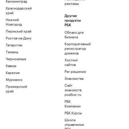
Калининград
рекламы
Краснодарский
край
Другие
Нижний
продукты
Новгород
РБК
Пермский край
Облако для
бизнеса
Ростов-на-Дону
Корпоративный
Татарстан
регистратор
Тюмень
доменов
Черноземье
Хостинг
сайтов
Кавказ
Рег.решения
Карелия
Знакомства
Мурманск
Сайт
Приморский
знакомств
край
podbor.ru
РБК
Компании
РБК Курсы
Школа
управления
РБК