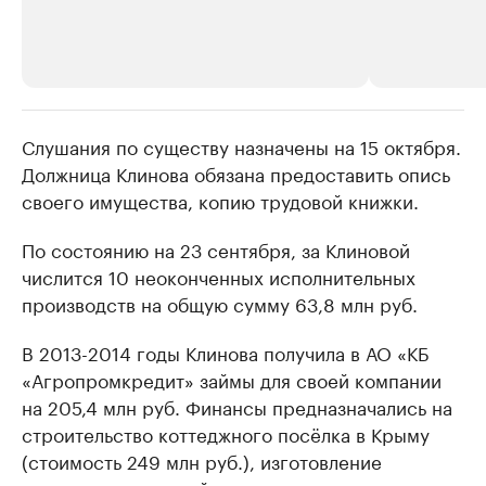
Слушания по существу назначены на 15 октября.
РБК Компании
РБК Компании
Должница Клинова обязана предоставить опись
Крупнейшие производители и
Страховые к
своего имущества, копию трудовой книжки.
продавцы медийной продукции
присутствую
Ознакомьтесь с информацией в каталоге
Посмотрите в ката
По состоянию на 23 сентября, за Клиновой
числится 10 неоконченных исполнительных
производств на общую сумму 63,8 млн руб.
В 2013-2014 годы Клинова получила в АО «КБ
«Агропромкредит» займы для своей компании
на 205,4 млн руб. Финансы предназначались на
строительство коттеджного посёлка в Крыму
(стоимость 249 млн руб.), изготовление