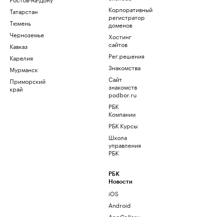
Корпоративный
Татарстан
регистратор
Тюмень
доменов
Черноземье
Хостинг
сайтов
Кавказ
Рег.решения
Карелия
Знакомства
Мурманск
Сайт
Приморский
знакомств
край
podbor.ru
РБК
Компании
РБК Курсы
Школа
управления
РБК
РБК
Новости
iOS
Android
AppGallery