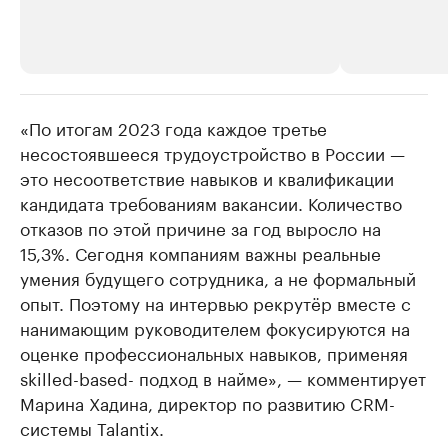
«По итогам 2023 года каждое третье
РБК Компании
РБК Компании
несостоявшееся трудоустройство в России —
Крупные организации в
Крупнейшие
это несоответствие навыков и квалификации
нефтегазовой промышленности
недвижимос
кандидата требованиям вакансии. Количество
Найдите и проверьте данные в каталоге
Посмотрите данные
отказов по этой причине за год выросло на
15,3%. Сегодня компаниям важны реальные
умения будущего сотрудника, а не формальный
опыт. Поэтому на интервью рекрутёр вместе с
нанимающим руководителем фокусируются на
оценке профессиональных навыков, применяя
skilled-based- подход в найме», — комментирует
Марина Хадина, директор по развитию CRM-
системы Talantix.