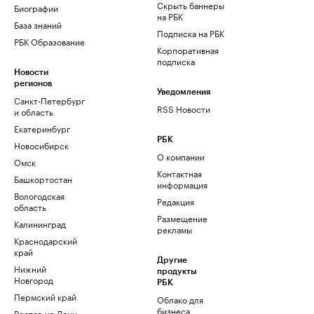
Скрыть баннеры
Биографии
на РБК
База знаний
Подписка на РБК
РБК Образование
Корпоративная
подписка
Новости
регионов
Уведомления
Санкт-Петербург
RSS Новости
и область
Екатеринбург
РБК
Новосибирск
О компании
Омск
Контактная
Башкортостан
информация
Вологодская
Редакция
область
Размещение
Калининград
рекламы
Краснодарский
край
Другие
Нижний
продукты
Новгород
РБК
Пермский край
Облако для
бизнеса
Ростов-на-Дону