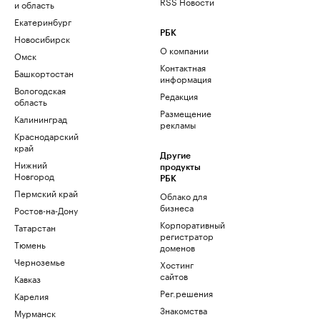
RSS Новости
и область
Екатеринбург
РБК
Новосибирск
О компании
Омск
Контактная
Башкортостан
информация
Вологодская
Редакция
область
Размещение
Калининград
рекламы
Краснодарский
край
Другие
Нижний
продукты
Новгород
РБК
Пермский край
Облако для
бизнеса
Ростов-на-Дону
Корпоративный
Татарстан
регистратор
Тюмень
доменов
Черноземье
Хостинг
сайтов
Кавказ
Рег.решения
Карелия
Знакомства
Мурманск