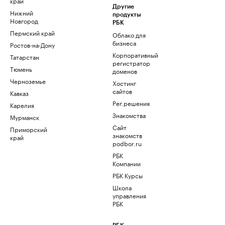
край
Другие
Нижний
продукты
Новгород
РБК
Пермский край
Облако для
бизнеса
Ростов-на-Дону
Корпоративный
Татарстан
регистратор
Тюмень
доменов
Черноземье
Хостинг
сайтов
Кавказ
Рег.решения
Карелия
Знакомства
Мурманск
Сайт
Приморский
знакомств
край
podbor.ru
РБК
Компании
РБК Курсы
Школа
управления
РБК