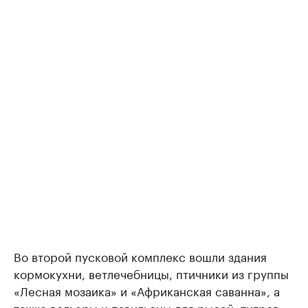
Во второй пусковой комплекс вошли здания
кормокухни, ветлечебницы, птичники из группы
«Лесная мозаика» и «Африканская саванна», а
также вольеры и павильоны для рысей, тигров,