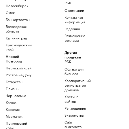
РБК
Новосибирск
О компании
Омск
Контактная
Башкортостан
информация
Вологодская
Редакция
область
Размещение
Калининград
рекламы
Краснодарский
край
Другие
Нижний
продукты
Новгород
РБК
Пермский край
Облако для
бизнеса
Ростов-на-Дону
Корпоративный
Татарстан
регистратор
Тюмень
доменов
Черноземье
Хостинг
сайтов
Кавказ
Рег.решения
Карелия
Знакомства
Мурманск
Сайт
Приморский
знакомств
край