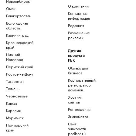
Новосибирск
О компании
Омск
Контактная
Башкортостан
информация
Вологодская
Редакция
область
Размещение
Калининград
рекламы
Краснодарский
край
Другие
Нижний
продукты
Новгород
РБК
Пермский край
Облако для
бизнеса
Ростов-на-Дону
Корпоративный
Татарстан
регистратор
Тюмень
доменов
Черноземье
Хостинг
сайтов
Кавказ
Рег.решения
Карелия
Знакомства
Мурманск
Сайт
Приморский
знакомств
край
podbor.ru