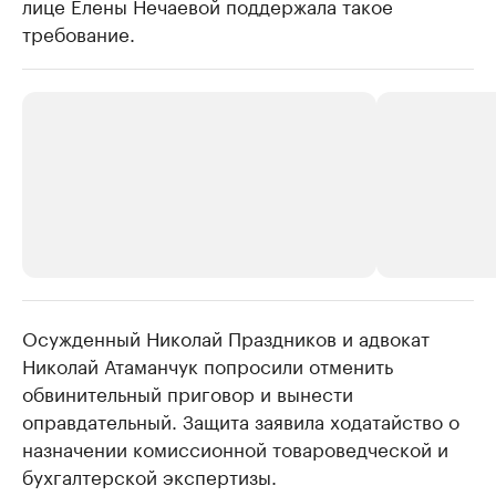
лице Елены Нечаевой поддержала такое
требование.
Осужденный Николай Праздников и адвокат
РБК Компании
РБК Компании
Николай Атаманчук попросили отменить
Крупнейшие производители и
Страховые к
обвинительный приговор и вынести
продавцы медийной продукции
присутствую
оправдательный. Защита заявила ходатайство о
Ознакомьтесь с информацией в каталоге
Посмотрите в ката
назначении комиссионной товароведческой и
бухгалтерской экспертизы.