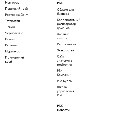
Новгород
РБК
Пермский край
Облако для
бизнеса
Ростов-на-Дону
Корпоративный
Татарстан
регистратор
Тюмень
доменов
Черноземье
Хостинг
сайтов
Кавказ
Рег.решения
Карелия
Знакомства
Мурманск
Сайт
Приморский
знакомств
край
podbor.ru
РБК
Компании
РБК Курсы
Школа
управления
РБК
РБК
Новости